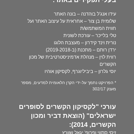
עידו אנג'ל בוהדנה – בונה האתר
שלומית בן צור – אחראית על עיצוב האתר ועל
חווית המשתמש/ת
טלי בלייכר – עורכת לשונית
נורית וינד קידרון – מעצבת הלוגו
ירדן רותם – מתכנת (ב-2019-2018)
רווית לוין – מנהלת אדמיניסטרטיבית של מכון
הקשרים
יוסי גלרון – ביביליוגרף, לקסיקון אוהיו
* הפרויקט נתמך על-ידי הקרן הלאומית למדעים, מספר
מענק 302/17
עורכי "לקסיקון הקשרים לסופרים
ישראלים" (הוצאת דביר ומכון
הקשרים, 2014):
זיסי סתווי ופרופ' יגאל שוורץ