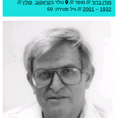
מודן ברוך
///
סופר ///
נולד ב
קראקוב
,
פולין
///
1932
–
2001
/// גיל
פטירה: 69