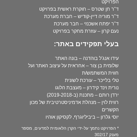
הפרויקט
ד"ר חן שטרס – חוקרת ראשית בפרויקט
ד"ר מוריה דיין-קודיש – חברת מערכת
ד"ר יפתח אשכנזי – חבר מערכת
נעם קרון – עוזרת מחקר בפרויקט
בעלי תפקידים באתר:
עידו אנג'ל בוהדנה – בונה האתר
שלומית בן צור – אחראית על עיצוב האתר ועל
חווית המשתמש/ת
טלי בלייכר – עורכת לשונית
נורית וינד קידרון – מעצבת הלוגו
ירדן רותם – מתכנת (ב-2019-2018)
רווית לוין – מנהלת אדמיניסטרטיבית של מכון
הקשרים
יוסי גלרון – ביביליוגרף, לקסיקון אוהיו
* הפרויקט נתמך על-ידי הקרן הלאומית למדעים, מספר
מענק 302/17