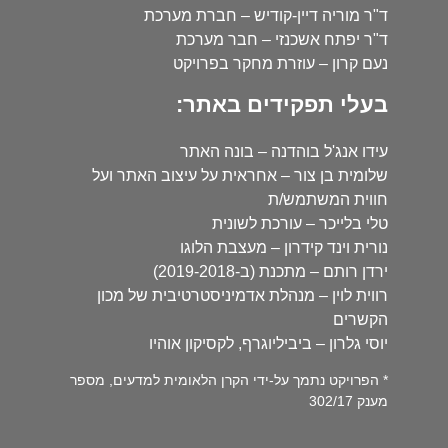
ד"ר מוריה דיין-קודיש – חברת מערכת
ד"ר יפתח אשכנזי – חבר מערכת
נעם קרון – עוזרת מחקר בפרויקט
בעלי תפקידים באתר:
עידו אנג'ל בוהדנה – בונה האתר
שלומית בן צור – אחראית על עיצוב האתר ועל
חווית המשתמש/ת
טלי בלייכר – עורכת לשונית
נורית וינד קידרון – מעצבת הלוגו
ירדן רותם – מתכנת (ב-2019-2018)
רווית לוין – מנהלת אדמיניסטרטיבית של מכון
הקשרים
יוסי גלרון – ביביליוגרף, לקסיקון אוהיו
* הפרויקט נתמך על-ידי הקרן הלאומית למדעים, מספר
מענק 302/17