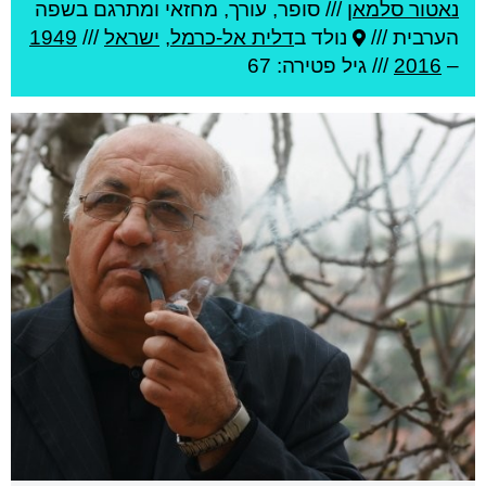
נאטור סלמאן
///
סופר, עורך, מחזאי ומתרגם בשפה
הערבית ///
נולד ב
דלית אל-כרמל
,
ישראל
///
1949
–
2016
/// גיל
פטירה: 67