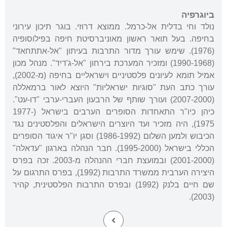
ביוגרפיה
נולד וחי בדלית אל-כרמל. ממוצא דרוזי. בוגר תיכון עירוני
בחיפה. בעל תואר ראשון מאוניברסיטת חיפה בפילוסופיה
(1976). שימש עורך מדור התרבות בעיתון "אל-אתתחאד"
(1990-1968) ומזכיר המערכת בירחון "אל-ג'דיד". מנהל מכון
אמיל תומא לעיונים פלסטיניים וישראליים בחיפה (מ-2002),
עורך כתב העת "סוגיות ישראליות" היוצא לאור ברמאללה
(2007-2000) ועורך שותף של הרבעון העברי-ערבי "דו-עט".
כיהן כיו"ר התאחדות הסופרים הערבים בישראל (1977-
1975), היה מזכיר ועד היוצרים הישראלים והפלסטינים נגד
הכיבוש ולמען השלום (1986-1992) וסגן יו"ר איגוד הסופרים
הכללי בישראל (1995-2000). חבר הנהלה בארגון "עדאלה"
(2001-2000) ובמועצת חברי ההנהלה מ-2003. זכה בפרס
היצירה הערבית ממשרד התרבות (1992), בפרס התרגום על
שם חיים בלנק (1992) ובפרס התרבות הפלסטינית, קהיר
(2003).