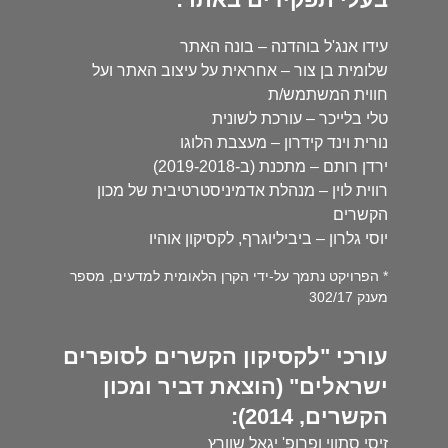
עידו אנג'ל בוהדנה – בונה האתר
שלומית בן צור – אחראית על עיצוב האתר ועל
חווית המשתמש/ת
טלי בלייכר – עורכת לשונית
נורית וינד קידרון – מעצבת הלוגו
ירדן רותם – מתכנת (ב-2019-2018)
רווית לוין – מנהלת אדמיניסטרטיבית של מכון
הקשרים
יוסי גלרון – ביביליוגרף, לקסיקון אוהיו
* הפרויקט נתמך על-ידי הקרן הלאומית למדעים, מספר
מענק 302/17
עורכי "לקסיקון הקשרים לסופרים
ישראלים" (הוצאת דביר ומכון
הקשרים, 2014):
זיסי סתווי ופרופ' יגאל שוורץ