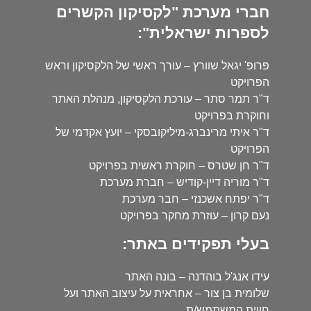
חברי מערכת "לקסיקון הקשרים
לספרות ישראלית":
פרופ' יגאל שוורץ – עורך ראשי של הלקסיקון וראש
הפרויקט
ד"ר תמר סתר – עורכת הלקסיקון, מנהלת האתר
וחוקרת בפרויקט
ד"ר איתי מרינברג-מיליקובסקי – יועץ אקדמי של
הפרויקט
ד"ר חן שטרס – חוקרת ראשית בפרויקט
ד"ר מוריה דיין-קודיש – חברת מערכת
ד"ר יפתח אשכנזי – חבר מערכת
נעם קרון – עוזרת מחקר בפרויקט
בעלי תפקידים באתר:
עידו אנג'ל בוהדנה – בונה האתר
שלומית בן צור – אחראית על עיצוב האתר ועל
חווית המשתמש/ת