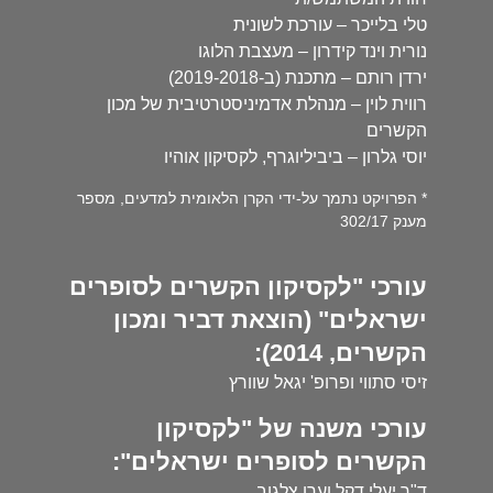
טלי בלייכר – עורכת לשונית
נורית וינד קידרון – מעצבת הלוגו
ירדן רותם – מתכנת (ב-2019-2018)
רווית לוין – מנהלת אדמיניסטרטיבית של מכון
הקשרים
יוסי גלרון – ביביליוגרף, לקסיקון אוהיו
* הפרויקט נתמך על-ידי הקרן הלאומית למדעים, מספר
מענק 302/17
עורכי "לקסיקון הקשרים לסופרים
ישראלים" (הוצאת דביר ומכון
הקשרים, 2014):
זיסי סתווי ופרופ' יגאל שוורץ
עורכי משנה של "לקסיקון
הקשרים לסופרים ישראלים":
ד"ר יעלי דקל וערן צלגוב