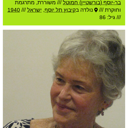
בר-יוסף (בורשטיין) חמוטל
///
משוררת, מתרגמת
וחוקרת ///
נולדה ב
קיבוץ תל יוסף
,
ישראל
///
1940
/// גיל: 86