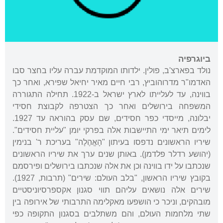
ביוגרפיה
נולד בפארצ'ב, פולין. ילדותו המוקדמת עברה עליו בחצר סבו
האדמו"ר מדרוהוביץ, רבי חיים מאיר יחיאל שפירא, ואחר כך
בווינה, עד לעלייתו לארץ ישראל ב-1922. תחילה התגוררה
המשפחה בירושלים ואחר כך הצטרפה לקבוצת חסידי
יבלונה, מייסדי כפר חסידים, שם עסק בהוראה עד 1927.
לימים תיאר ימי התיישבות אלה בפרקי יומן "עליית חסידים".
שיריו הראשונים נדפסו בעיתון "הָאֱהֶלָה" בעריכת ר' בנימין
(יהושע רדלר פלדמן). באותן שנים ערך את שיריו הראשונים
שנכתבו על ידו בווינה וכן את אלה שנכתבו בירושלים ופירסמם
בקובץ שיריו הראשון, "בלב העולם: שירים" (תרבות, 1927).
שירים אלה נושאים עליהם תווי סגנון אקספרסיוניסטיים
מובהקים, וניכר כי הושפעו מאקלימה התרבותי של אירופה בין
שתי מלחמות העולם, והם משתלבים בסגנון התקופה כפי