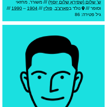
ש' שלום (שפירא שלום יוסף)
///
משורר, מחזאי
וסופר ///
נולד ב
פארצ'ב
,
פולין
///
1904
–
1990
///
גיל
פטירה: 86