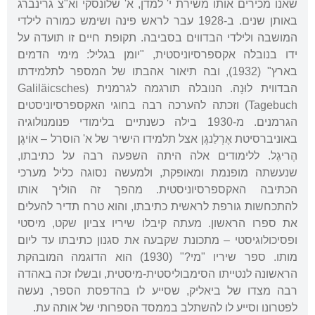
שאנו מכירים אותו משירת י' למדן, א' שלונסקי וא"צ גרינברג
באותן שנים. ב-1928 עבר לראש פינה ושימש כמורה לילדי
המושבה ולילדי הבדווים בסביבה. תקופת חיים זו תועדה על
ידו בנובלה אקספרסיוניסטית, "יומן בגליל: מימי הדמים
בארץ" (1932), ובה תיאור אהבתו של המספר לתלמידתו
הבדווית לוּנָה. הנובלה תורגמה לגרמנית (Galiläicsches
Tagebuch) וזכתה להערכה רבה בחוגי האקספרסיוניסטים
הגרמנים. מ-1930 בילה כשנתיים בלימודי פנומנולוגיה
באוניברסיטת אֶרְלַנגֶן אצל תלמידו הישיר של א' הוסרל – אוֹיגֶן
הֶריגֶל. ללימודים אלה היתה השפעה רבה על כתיבתו,
שנעשתה מופנמת ומאופקת, ולמעשה נסוגה כליל מערכי
הכתיבה האקספרסיוניסטית. מהפך זה הוליך אותו
להתכחשות גורפת לראשית כתיבתו, והוא טרח תדיר להעלים
את ספרו הראשון. מעתה קיבלו שיריו צביון שקט, מיסטי
ופסיכולוגיסטי – מתכונת שקבעה את סגנון כתיבתו עד ליום
מותו. ספר שיריו "מי?" (1930) הוא הדוגמה המובהקת
הראשונה לנטייתו הסימבוליסטית-מיסטית, ובשלו זכה באהדה
רבה מצדו של ביאליק, שסייע לו בהדפסת הספר, נעשה
לפטרונו וסייע לו להשתלב בממסד הספרותי של אותה עת.