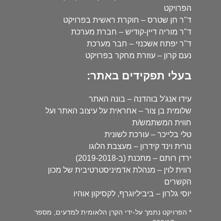
הפרויקט
ד"ר חן שטרס – חוקרת ראשית בפרויקט
ד"ר מוריה דיין-קודיש – חברת מערכת
ד"ר יפתח אשכנזי – חבר מערכת
נעם קרון – עוזרת מחקר בפרויקט
בעלי תפקידים באתר:
עידו אנג'ל בוהדנה – בונה האתר
שלומית בן צור – אחראית על עיצוב האתר ועל
חווית המשתמש/ת
טלי בלייכר – עורכת לשונית
נורית וינד קידרון – מעצבת הלוגו
ירדן רותם – מתכנת (ב-2019-2018)
רווית לוין – מנהלת אדמיניסטרטיבית של מכון
הקשרים
יוסי גלרון – ביביליוגרף, לקסיקון אוהיו
* הפרויקט נתמך על-ידי הקרן הלאומית למדעים, מספר