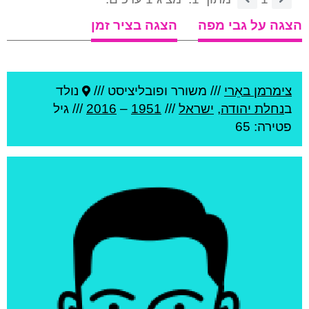
הצגה על גבי מפה
הצגה בציר זמן
צימרמן באֵרי
///
משורר ופובליציסט ///
נולד
ב
נחלת יהודה
,
ישראל
///
1951
–
2016
/// גיל
פטירה: 65