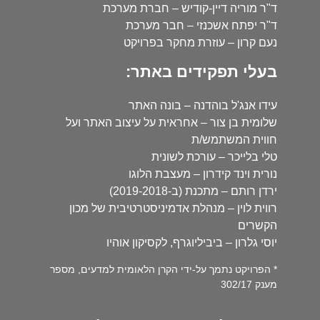
ד"ר מוריה דיין-קודיש – חברת מערכת
ד"ר יפתח אשכנזי – חבר מערכת
נעם קרון – עוזרת מחקר בפרויקט
בעלי תפקידים באתר:
עידו אנג'ל בוהדנה – בונה האתר
שלומית בן צור – אחראית על עיצוב האתר ועל
חווית המשתמש/ת
טלי בלייכר – עורכת לשונית
נורית וינד קידרון – מעצבת הלוגו
ירדן רותם – מתכנת (ב-2019-2018)
רווית לוין – מנהלת אדמיניסטרטיבית של מכון
הקשרים
יוסי גלרון – ביביליוגרף, לקסיקון אוהיו
* הפרויקט נתמך על-ידי הקרן הלאומית למדעים, מספר
מענק 302/17