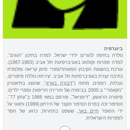
ביוגרפיה
נולדה בחיפה להורים ילידי ישראל. למדה בתיכון "חוגים".
למדה ספרות וקולנוע באוניברסיטת תל אביב (1987-1983).
עורכת בהוצאת הקיבוץ המאוחד/ספרי סימן קריאה ומלמדת
כתיבה יוצרת באוניברסיטת תל אביב. יצירתה כוללת סיפורים,
נובלות, רומנים, מחזה ("
דבורה בארון
", שהוצג בתיאטרון
"הקאמרי" ב-2000 בבימויה של זהרירה חריפאי) וספרי ילדים.
סיפורה הראשון, "דיסניאל", פורסם במאי 1988 ב"עתון 77".
הסיפור זכה בפרס הסיפור הקצר של הירחון (1989) ותואר על
ידי הסופר
חיים באר
, ששפט בתחרות, כרגע של חסד
לספרות הישראלית.