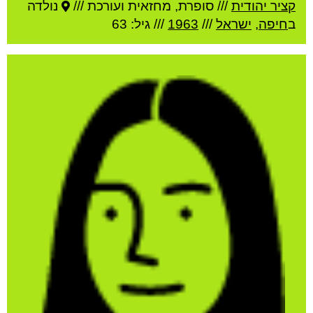
קציר יהודית
///
סופרת, מחזאית ועורכת ///
נולדה
ב
חיפה
,
ישראל
///
1963
/// גיל: 63