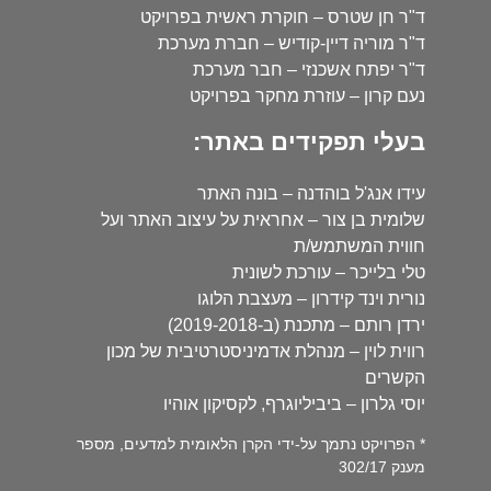
ד"ר חן שטרס – חוקרת ראשית בפרויקט
ד"ר מוריה דיין-קודיש – חברת מערכת
ד"ר יפתח אשכנזי – חבר מערכת
נעם קרון – עוזרת מחקר בפרויקט
בעלי תפקידים באתר:
עידו אנג'ל בוהדנה – בונה האתר
שלומית בן צור – אחראית על עיצוב האתר ועל
חווית המשתמש/ת
טלי בלייכר – עורכת לשונית
נורית וינד קידרון – מעצבת הלוגו
ירדן רותם – מתכנת (ב-2019-2018)
רווית לוין – מנהלת אדמיניסטרטיבית של מכון
הקשרים
יוסי גלרון – ביביליוגרף, לקסיקון אוהיו
* הפרויקט נתמך על-ידי הקרן הלאומית למדעים, מספר
מענק 302/17