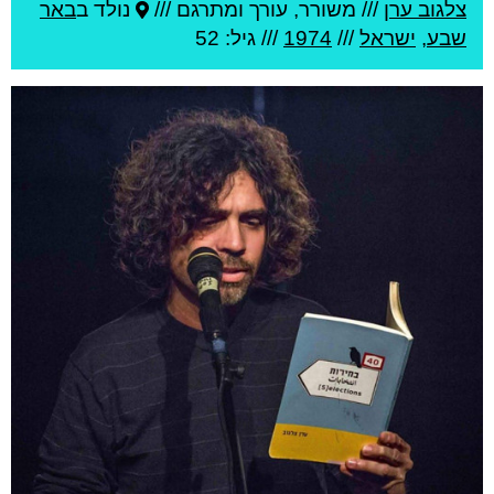
צלגוב ערן
///
משורר, עורך ומתרגם ///
נולד ב
באר
שבע
,
ישראל
///
1974
/// גיל: 52