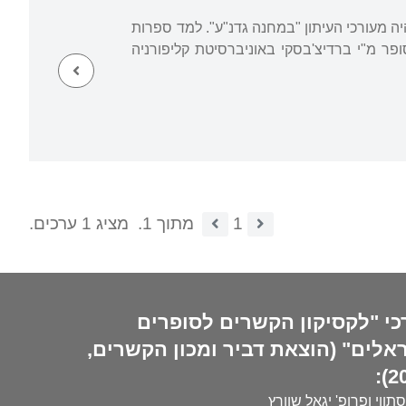
היה מעורכי העיתון "במחנה גדנ"ע". למד ספרות
פר מ"י ברדיצ'בסקי באוניברסיטת קליפורניה
1
מתוך 1.
מציג 1 ערכים.
כי "לקסיקון הקשרים לסופרים
אלים" (הוצאת דביר ומכון הקשרים,
20
סתווי ופרופ' יגאל שוורץ