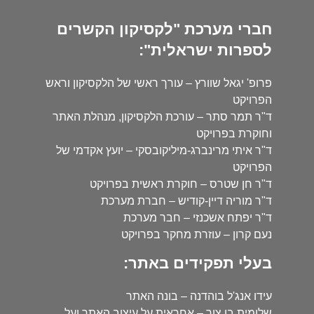
חברי מערכת "לקסיקון הקשרים
לספרות ישראלית":
פרופ' יגאל שוורץ – עורך ראשי של הלקסיקון וראש
הפרויקט
ד"ר תמר סתר – עורכת הלקסיקון, מנהלת האתר
וחוקרת בפרויקט
ד"ר איתי מרינברג-מיליקובסקי – יועץ אקדמי של
הפרויקט
ד"ר חן שטרס – חוקרת ראשית בפרויקט
ד"ר מוריה דיין-קודיש – חברת מערכת
ד"ר יפתח אשכנזי – חבר מערכת
נעם קרון – עוזרת מחקר בפרויקט
בעלי תפקידים באתר:
עידו אנג'ל בוהדנה – בונה האתר
שלומית בן צור – אחראית על עיצוב האתר ועל