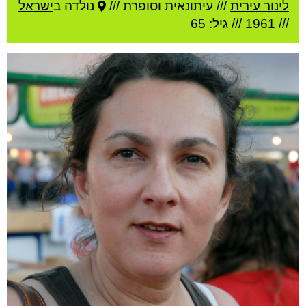
לינור עירית
///
עיתונאית וסופרת ///
נולדה ב
ישראל
///
1961
/// גיל: 65