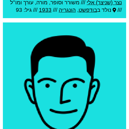
נצר (שניצר) אלי
///
משורר וסופר, מורה, עורך ומו''ל
///
נולד ב
בודפשט
,
הונגריה
///
1933
/// גיל: 93