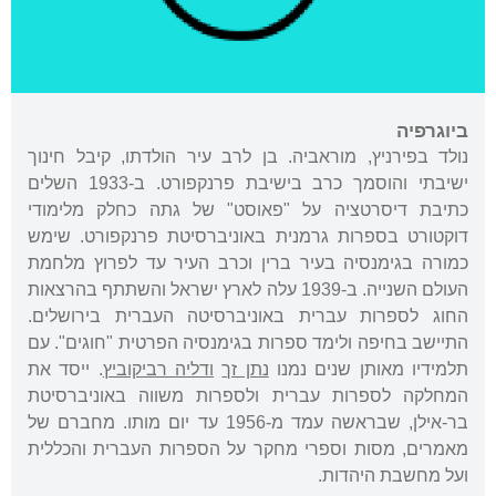
ביוגרפיה
נולד בפירניץ, מוראביה. בן לרב עיר הולדתו, קיבל חינוך
ישיבתי והוסמך כרב בישיבת פרנקפורט. ב-1933 השלים
כתיבת דיסרטציה על "פאוסט" של גתה כחלק מלימודי
דוקטורט בספרות גרמנית באוניברסיטת פרנקפורט. שימש
כמורה בגימנסיה בעיר ברין וכרב העיר עד לפרוץ מלחמת
העולם השנייה. ב-1939 עלה לארץ ישראל והשתתף בהרצאות
החוג לספרות עברית באוניברסיטה העברית בירושלים.
התיישב בחיפה ולימד ספרות בגימנסיה הפרטית "חוגים". עם
תלמידיו מאותן שנים נמנו
נתן זך
ודליה רביקוביץ
. ייסד את
המחלקה לספרות עברית ולספרות משווה באוניברסיטת
בר-אילן, שבראשה עמד מ-1956 עד יום מותו. מחברם של
מאמרים, מסות וספרי מחקר על הספרות העברית והכללית
ועל מחשבת היהדות.