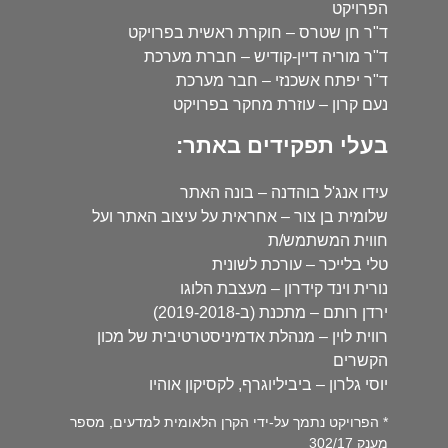
הפרויקט
ד"ר חן שטרס – חוקרת ראשית בפרויקט
ד"ר מוריה דיין-קודיש – חברת מערכת
ד"ר יפתח אשכנזי – חבר מערכת
נעם קרון – עוזרת מחקר בפרויקט
בעלי תפקידים באתר:
עידו אנג'ל בוהדנה – בונה האתר
שלומית בן צור – אחראית על עיצוב האתר ועל
חווית המשתמש/ת
טלי בלייכר – עורכת לשונית
נורית וינד קידרון – מעצבת הלוגו
ירדן רותם – מתכנת (ב-2019-2018)
רווית לוין – מנהלת אדמיניסטרטיבית של מכון
הקשרים
יוסי גלרון – ביביליוגרף, לקסיקון אוהיו
* הפרויקט נתמך על-ידי הקרן הלאומית למדעים, מספר
מענק 302/17