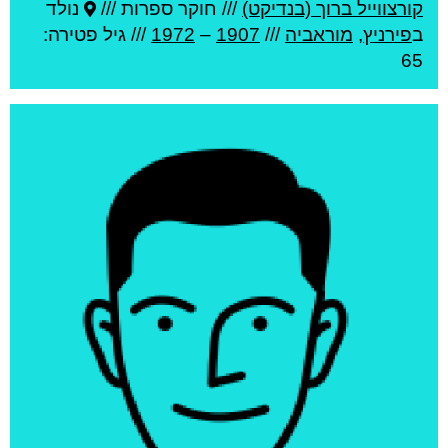
קורצווייל ברוך (בנדיקט)
///
חוקר ספרות ///
נולד
ב
פירניץ
,
מוראביה
///
1907
–
1972
/// גיל
פטירה:
65