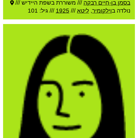
בסמן בן-חיים רבקה
///
משוררת בשפת היידיש ///
נולדה ב
וילקומיר
,
ליטא
///
1925
/// גיל: 101