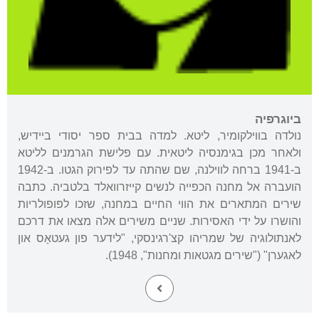
ביוגרפיה
נולדה בווילקומיר, ליטא. למדה בבית ספר יסודי ביידיש,
ולאחר מכן בגימנסיה ליטאית. עם פלישת הגרמנים לליטא
ב-1941 ברחה לווילנה, שם שהתה עד לפירוק הגטו. ב-1942
הועברה אל מחנה הכפייה לנשים קייזרוואלד בלטביה. כתבה
שירים המתארים את הווי החיים במחנה, שזכו לפופולריות
והושרו על ידי האסירות. שניים משירים אלה מצאו את דרכם
לאנתולוגיה של שמריהו קצ'רגינסקי, "לידער פון געטאָס און
לאגערן" ("שירים מגטאות ומחנות", 1948).