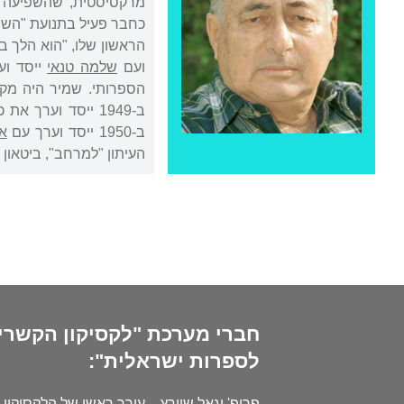
ועם
שלמה טנאי
הספרותי. שמיר היה מק
ב-1949 ייסד וער
ב-1950 ייסד וערך עם
א
העיתון "למרחב", ביטאון
חברי מערכת "לקסיקון הקשרי
לספרות ישראלית":
פרופ' יגאל שוורץ – עורך ראשי של הלקסיקון 