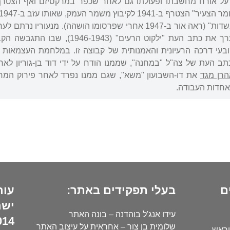
ייסד וערך את כתב העת "ילקוט הרע
ובעי דרכה הרעיונית והאמנותית של קבוצה זו. במלחמת העצמאות
ך את כתב העת של צה"ל "במחנה", שממנו הודח על ידי דוד בן-גוריו
הרן מגד
את דו-השבועון "משא", שגם ממנו נפרד לאחר פירוק המר
 אחדות העבודה.
ם
בעלי תפקידים באתר:
עור
ישר
עידו אנג'ל בוהדנה – בונה האתר
14):
שלומית בן צור – אחראית על עיצוב האתר
וראש