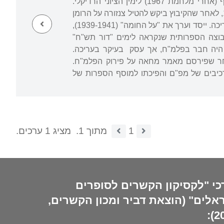
מרקסיסטית, שהשפיעה על אורח מחשבתו ופעולתו גם לאחר שכפר במרקסיזם ואף הצטרף (אחרי מלחמת 1967) לימין הציוני הרדיקלי.
כחבר פעיל בתנועת "השומר הצעיר" הצטרף ב-1941 לקיבוץ משמר העמק, שאותו עזב ב-1947, לאחר שהקיבוץ ביקש להטיל צנזורה על הרומן
הראשון שלו, "הוא הלך בשדות" (ראה אור ב-1947 אחרי שפרסומו הושהה). מנעוריו נרתם לעריכה. ייסד וערך את "על החומה" (1939-1941),
ים" (1946-1943), שבו התגבשה הקבוצה הספרותית שנקראה לימים "דור תש"ח"
 היה חבר בפלמ"ח, אך עסק בעיקר בעריכה.
ן לאחר שפירסם מאמר מחאה על פירוק הפלמ"ח.
כיבים של מפ"ם והפיכתו למוסף הספרות של
1
מתוך 1.
מציג 1 ערכים.
כי "לקסיקון הקשרים לסופרים
אלים" (הוצאת דביר ומכון הקשרים,
20