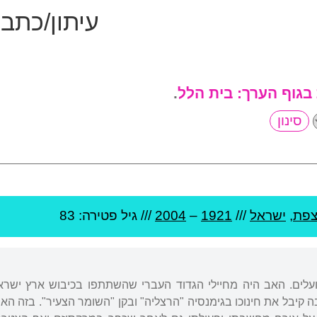
עיתון/כתב
 בגוף הערך:
בית הלל
.
פת
,
ישראל
///
1921
–
2004
/// גיל
פטירה: 83
בל את חינוכו בגימנסיה "הרצליה" ובקן "השומר הצעיר". בזה האחרון