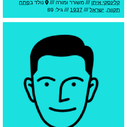
קלינסקי איתן
///
משורר ומורה ///
נולד ב
פתח
תקווה
,
ישראל
///
1937
/// גיל: 89