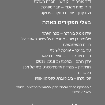
ד"ר מוריה דיין-קודיש – חברת מערכת
ד"ר יפתח אשכנזי – חבר מערכת
נעם קרון – עוזרת מחקר בפרויקט
בעלי תפקידים באתר:
עידו אנג'ל בוהדנה – בונה האתר
שלומית בן צור – אחראית על עיצוב האתר ועל
חווית המשתמש/ת
טלי בלייכר – עורכת לשונית
נורית וינד קידרון – מעצבת הלוגו
ירדן רותם – מתכנת (ב-2019-2018)
רווית לוין – מנהלת אדמיניסטרטיבית של מכון
הקשרים
יוסי גלרון – ביביליוגרף, לקסיקון אוהיו
* הפרויקט נתמך על-ידי הקרן הלאומית למדעים, מספר
מענק 302/17