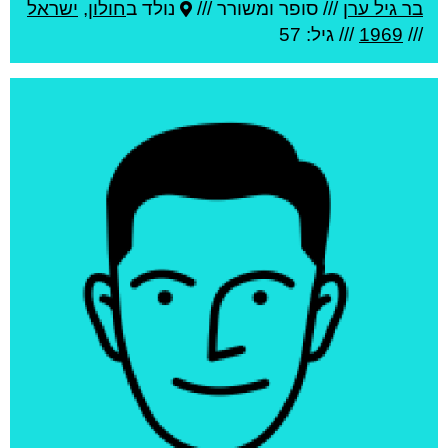
בר גיל ערן
///
סופר ומשורר ///
נולד ב
חולון
,
ישראל
///
1969
/// גיל: 57