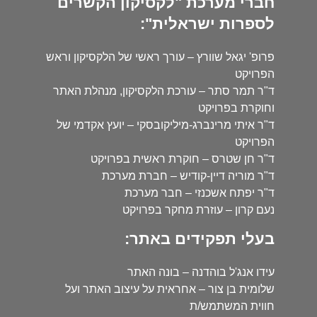
חברי מערכת "לקסיקון הקשרים
לספרות ישראלית":
פרופ' יגאל שוורץ – עורך ראשי של הלקסיקון וראש
הפרויקט
ד"ר תמר סתר – עורכת הלקסיקון, מנהלת האתר
וחוקרת בפרויקט
ד"ר איתי מרינברג-מיליקובסקי – יועץ אקדמי של
הפרויקט
ד"ר חן שטרס – חוקרת ראשית בפרויקט
ד"ר מוריה דיין-קודיש – חברת מערכת
ד"ר יפתח אשכנזי – חבר מערכת
נעם קרון – עוזרת מחקר בפרויקט
בעלי תפקידים באתר:
עידו אנג'ל בוהדנה – בונה האתר
שלומית בן צור – אחראית על עיצוב האתר ועל
חווית המשתמש/ת