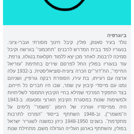
ביוגרפיה
נולד בעיר סאנוק, פולין. קיבל חינוך מסורתי ועברי-ציוני.
בנעוריו למד בבית המדרש לרבנים "תחכמוני" בוורשה וקיבל
סמיכה לרבנות. לאחר מכן יצא ללמוד חקלאות בטולוז, צרפת.
עוד בנעוריו בפולין החל לפרסם שירים בחתימת "עזריאל
החיימי", הח"דור"ים הכרה ציונית-סוציאליסטית. ב-1932 עלה
ארצה עם רעייתו, בת עירו, הסופרת רבקה גורפיין, ושניהם
נמנו עם מייסדי קיבוץ עין שמר, שבו היו חברים כל חייהם.
בצד התפקיד המרכזי שמילא בחיי הקיבוץ התמסר לשליחויות
ולמשימות שונות במסגרת הקיבוץ הארצי ומטעמו. ב-1943
היה ממייסדיו ועורכיו של היומון "משמר" (לימים על
ה"משמר"), וב-1946 השתתף בייסוד "המרכז לתרבות
מתקדמת". בשנים 1948-1950 כיהן כמשנה לשגריר ישראל
בפולין, והשתתף בארגון העלייה הגדולה משם. מתחילת שנות