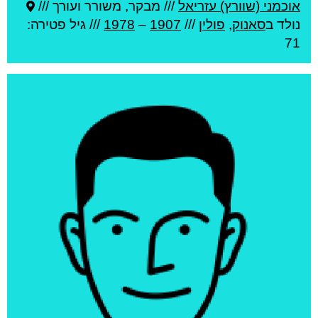
אוכמני (שוורץ) עזריאל
///
מבקר, משורר ועורך ///
נולד ב
סאנוק
,
פולין
///
1907
–
1978
/// גיל
פטירה:
71