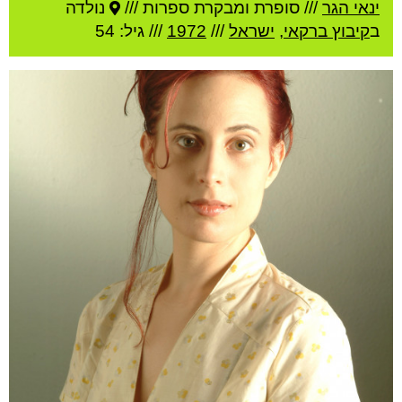
ינאי הגר
///
סופרת ומבקרת ספרות ///
נולדה
ב
קיבוץ ברקאי
,
ישראל
///
1972
/// גיל: 54