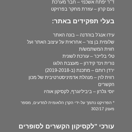
ד"ר יפתח אשכנזי – חבר מערכת
נעם קרון – עוזרת מחקר בפרויקט
בעלי תפקידים באתר:
עידו אנג'ל בוהדנה – בונה האתר
שלומית בן צור – אחראית על עיצוב האתר ועל
חווית המשתמש/ת
טלי בלייכר – עורכת לשונית
נורית וינד קידרון – מעצבת הלוגו
ירדן רותם – מתכנת (ב-2019-2018)
רווית לוין – מנהלת אדמיניסטרטיבית של מכון
הקשרים
יוסי גלרון – ביביליוגרף, לקסיקון אוהיו
* הפרויקט נתמך על-ידי הקרן הלאומית למדעים, מספר
מענק 302/17
עורכי "לקסיקון הקשרים לסופרים