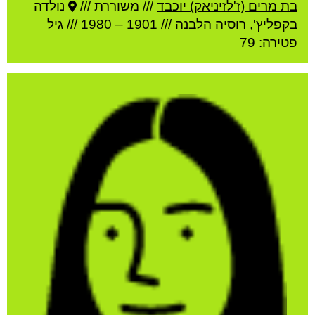
בת מרים (ז'לזיניאק) יוכבד
///
משוררת ///
נולדה
ב
קפליץ'
,
רוסיה הלבנה
///
1901
–
1980
/// גיל
פטירה: 79