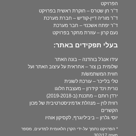
הפרויקט
ד"ר חן שטרס – חוקרת ראשית בפרויקט
ד"ר מוריה דיין-קודיש – חברת מערכת
ד"ר יפתח אשכנזי – חבר מערכת
נעם קרון – עוזרת מחקר בפרויקט
בעלי תפקידים באתר:
עידו אנג'ל בוהדנה – בונה האתר
שלומית בן צור – אחראית על עיצוב האתר ועל
חווית המשתמש/ת
טלי בלייכר – עורכת לשונית
נורית וינד קידרון – מעצבת הלוגו
ירדן רותם – מתכנת (ב-2019-2018)
רווית לוין – מנהלת אדמיניסטרטיבית של מכון
הקשרים
יוסי גלרון – ביביליוגרף, לקסיקון אוהיו
* הפרויקט נתמך על-ידי הקרן הלאומית למדעים, מספר
מענק 302/17