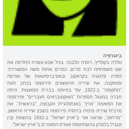
ביוגרפיה
נולדה בקפליץ', רוסיה הלבנה. בגיל שבע-עשרה החליפה את
שם משפחתה לבת מרים, כמרים אחות משה המשוררת.
למדה פדגוגיה בקראקוב ובאוניברסיטאות של אודסה
ומוסקבה. את שיריה הראשונים פירסמה בכתב העת
"התקופה" ב-1922, עוד בהיותה בברית המועצות. היתה
חברה במעגל הספרות "האוקטובראים העבריים" ופירסמה
את הפואמה "ארץ" באנתולוגיית הקבוצה, "בראשית". את
מרבית שיריה מימיה ברוסיה פירסמה בקובץ שיריה הראשון,
"מרחוק", שראה אור ב"ארץ ישראל" ב-1932 בהוצאת קרן
זנגביל בלונדון בהשתתפות אגודת הסופרים ב"ארץ ישראל".