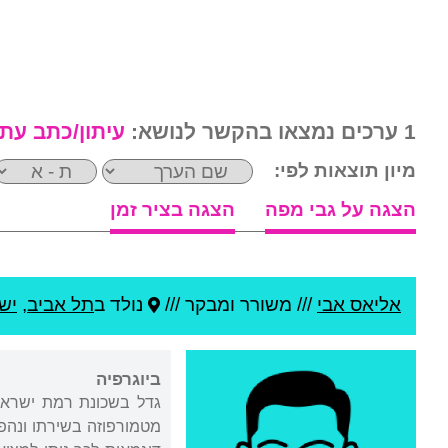
1 ערכים נמצאו בהקשר לנושא:
עיתון/כתב עת
מיון תוצאות לפי:
הצגה על גבי מפה
הצגה בציר זמן
אליאס אבי
///
משורר ומבקר ///
נולד ב
תל אביב
,
יש
ביוגרפיה
גדל בשכונת רמת ישראל 
מטמורפוזה בשירתו ונהפכו