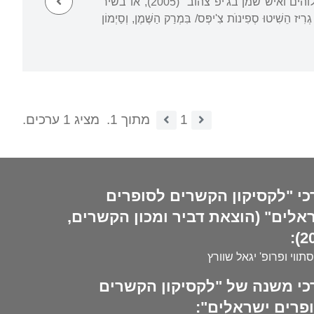
דוגמאות לכך ניתן למצוא בשיר "בקבוקי החלב הצדיעו לחיילי הדרום מול הצפון" מהספר "אלוהים ואיש שמן בג'יפ צהוב" (2005), או בשיר
ְ דָּן/ אֶצְבְּעוׂת גְרִיז הֵשִׁיטוּ סְפִינוׂת צִ'יפְּס/ בִּמְרַק הַשֶּׁמֶן, וְסַיְמוֹן
1
מתוך 1.
מציג 1 ערכים.
כי "לקסיקון הקשרים לסופרים
אלים" (הוצאת דביר ומכון הקשרים,
20
סתווי ופרופ' יגאל שוורץ
כי משנה של "לקסיקון הקשרים
פרים ישראלים":