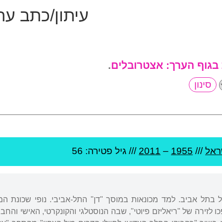
עיתון/כתב עת
 בגוף הערך:
אצטרובלים
.
ראל
///
1955
–
2011
/// גיל
פטירה: 56
בתל אביב. למד מכונאות במוסך "דן" התל-אביבי. נופי שכונת המצ
 לזירה של "ריאליזם פיוטי", שבה הנוסטלגי והקונקרטי, האישי והחברת