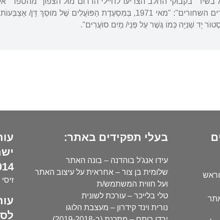
העוסק במהפכת "הפנתרים השחורים": "מאי 1971, בְּמִסְעֶדֶת הַפּוׂעֲלִים שֶׁל מוּסַך
ִיסְטוׂר יָד שְׁנִיָּה כְּמוֹ גֶּשֶׁר עַל פְּנֵי/ מַיִם סוׂעֲרִים".
ם
בעלי תפקידים באתר:
עור
ישר
עידו אנג'ל בוהדנה – בונה האתר
14):
שלומית בן צור – אחראית על עיצוב האתר
וראש
זיסי 
ועל חווית המשתמש/ת
טלי בלייכר – עורכת לשונית
עור
אתר
נורית וינד קידרון – מעצבת הלוגו
לסו
ירדן רותם – מתכנת (ב-2019-2018)