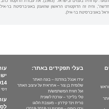
אל באוניברסיטת בר-אילן.
ם
בעלי תפקידים באתר:
עור
ישר
עידו אנג'ל בוהדנה – בונה האתר
14):
שלומית בן צור – אחראית על עיצוב האתר
וראש
זיסי 
ועל חווית המשתמש/ת
טלי בלייכר – עורכת לשונית
עור
אתר
נורית וינד קידרון – מעצבת הלוגו
לסו
ירדן רותם – מתכנת (ב-2019-2018)