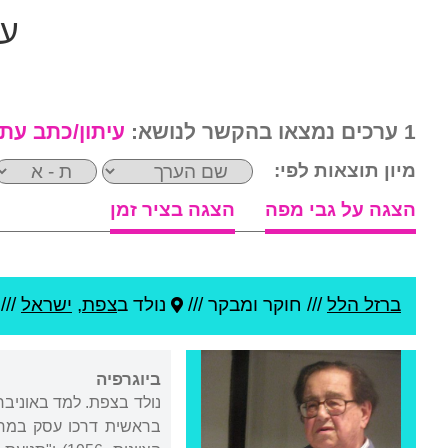
עי
1 ערכים נמצאו בהקשר לנושא:
עיתון/כתב עת
מיון תוצאות לפי:
הצגה על גבי מפה
הצגה בציר זמן
ברזל הלל
///
חוקר ומבקר ///
נולד ב
צפת
,
ישראל
///
ביוגרפיה
נולד בצפת. למד באוניבר
בראשית דרכו עסק במחקר