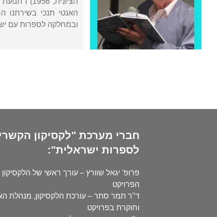
הציונית, 1956) ו"תנועת הנוער: קורותיה בעמים ובישראל" (1963). את עבודת הדוקטור כתב בהדרכתו של פרופ'
ובמחלקה לספרות עם ישר
חברי מערכת "לקסיקון הקשרי
לספרות ישראלית":
פרופ' יגאל שוורץ – עורך ראשי של הלקסיקון 
הפרויקט
ד"ר תמר סתר – עורכת הלקסיקון, מנהלת ה
וחוקרת בפרויקט