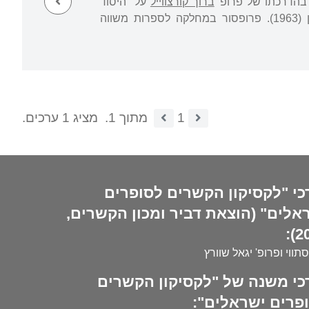
ברוך קורצווייל
על "היסוד
האנטי תנכי בשירתנו החדשה", והיה זה הדוקטורט הראשון שהוענק באוניברסיטת בר-אילן (1963). פרופסור במחלקה לספרות משווה
1
מתוך 1.
מציג 1 ערכים.
כי "לקסיקון הקשרים לסופרים
אלים" (הוצאת דביר ומכון הקשרים,
20
סתווי ופרופ' יגאל שוורץ
כי משנה של "לקסיקון הקשרים
פרים ישראלים":