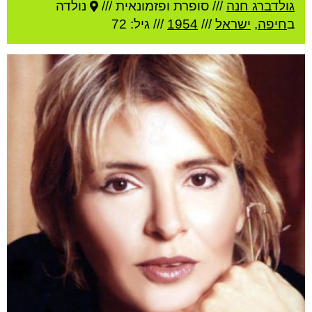
גולדברג חנה
///
סופרת ופזמונאית ///
נולדה
ב
חיפה
,
ישראל
///
1954
/// גיל: 72