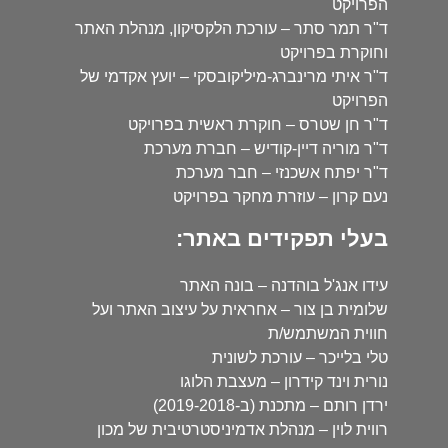
הפרויקט
ד"ר תמר סתר – עורכת הלקסיקון, מנהלת האתר
וחוקרת בפרויקט
ד"ר איתי מרינברג-מיליקובסקי – יועץ אקדמי של
הפרויקט
ד"ר חן שטרס – חוקרת ראשית בפרויקט
ד"ר מוריה דיין-קודיש – חברת מערכת
ד"ר יפתח אשכנזי – חבר מערכת
נעם קרון – עוזרת מחקר בפרויקט
בעלי תפקידים באתר:
עידו אנג'ל בוהדנה – בונה האתר
שלומית בן צור – אחראית על עיצוב האתר ועל
חווית המשתמש/ת
טלי בלייכר – עורכת לשונית
נורית וינד קידרון – מעצבת הלוגו
ירדן רותם – מתכנת (ב-2019-2018)
רווית לוין – מנהלת אדמיניסטרטיבית של מכון