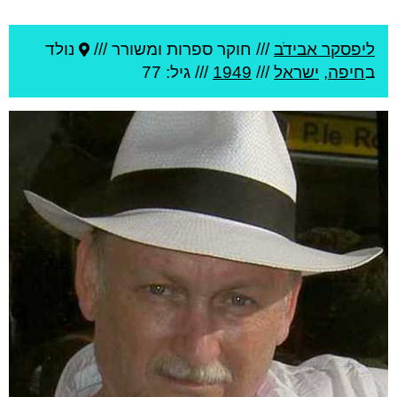
ליפסקר אבידֹב
///
חוקר ספרות ומשורר ///
נולד
ב
חיפה
,
ישראל
///
1949
/// גיל: 77