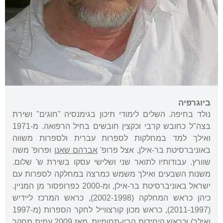
ביוגרפיה
נולד בחיפה. השלים לימודי תיכון בגימנסיה "חוגים" ושירת
בצה"ל כחובש קרבי וכקצין חובשים בחיל הרפואה. מ-1971
ואילך למד במחלקות לספרות עברית ולספרות משווה
באוניברסיטת בר-אילן, אצל פרופ'
אברהם שאנן
ופרופ' משה
שוורץ. עבודותיו לתואר שני ושלישי עסקו בשירת ש' שלום.
משנות השבעים ואילך משמש כמרצה במחלקה לספרות עם
ישראל באוניברסיטת בר-אילן, ומ-2000 כפרופסור מן המניין.
כיהן כראש המחלקה (2002-1998), כראש המרכז ליידיש
(2011-1997), כראש מכון קורצווייל לחקר הספרות (מ-1997
ואילך) וכראש היחידות הבין-תחומיות. מאז 2009 עמית מחקר