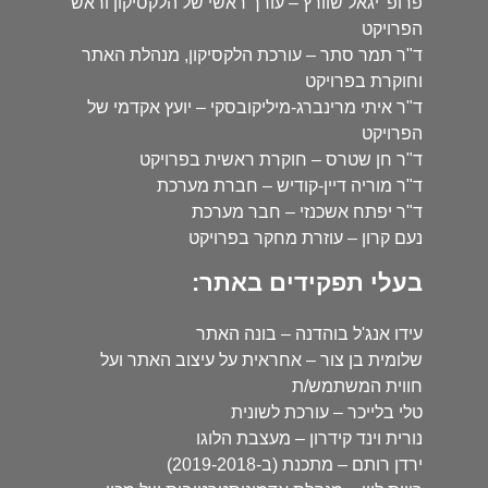
פרופ' יגאל שוורץ – עורך ראשי של הלקסיקון וראש
הפרויקט
ד"ר תמר סתר – עורכת הלקסיקון, מנהלת האתר
וחוקרת בפרויקט
ד"ר איתי מרינברג-מיליקובסקי – יועץ אקדמי של
הפרויקט
ד"ר חן שטרס – חוקרת ראשית בפרויקט
ד"ר מוריה דיין-קודיש – חברת מערכת
ד"ר יפתח אשכנזי – חבר מערכת
נעם קרון – עוזרת מחקר בפרויקט
בעלי תפקידים באתר:
עידו אנג'ל בוהדנה – בונה האתר
שלומית בן צור – אחראית על עיצוב האתר ועל
חווית המשתמש/ת
טלי בלייכר – עורכת לשונית
נורית וינד קידרון – מעצבת הלוגו
ירדן רותם – מתכנת (ב-2019-2018)