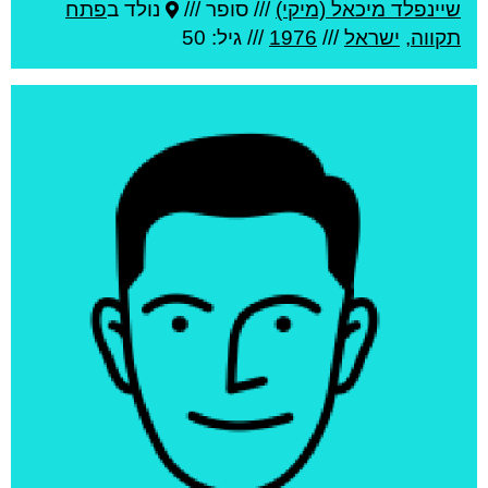
שיינפלד מיכאל (מיקי)
///
סופר ///
נולד ב
פתח
תקווה
,
ישראל
///
1976
/// גיל: 50