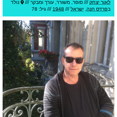
לאור יצחק
///
סופר, משורר, עורך ומבקר ///
נולד
ב
פרדס חנה
,
ישראל
///
1948
/// גיל: 78