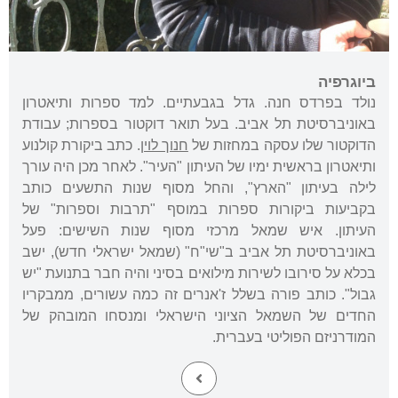
ביוגרפיה
נולד בפרדס חנה. גדל בגבעתיים. למד ספרות ותיאטרון
באוניברסיטת תל אביב. בעל תואר דוקטור בספרות; עבודת
הדוקטור שלו עסקה במחזות של
חנוך לוין
. כתב ביקורת קולנוע
ותיאטרון בראשית ימיו של העיתון "העיר". לאחר מכן היה עורך
לילה בעיתון "הארץ", והחל מסוף שנות התשעים כותב
בקביעות ביקורות ספרות במוסף "תרבות וספרות" של
העיתון. איש שמאל מרכזי מסוף שנות השישים: פעל
באוניברסיטת תל אביב ב"שי"ח" (שמאל ישראלי חדש), ישב
בכלא על סירובו לשירות מילואים בסיני והיה חבר בתנועת "יש
גבול". כותב פורה בשלל ז'אנרים זה כמה עשורים, ממבקריו
החדים של השמאל הציוני הישראלי ומנסחו המובהק של
המודרניזם הפוליטי בעברית.