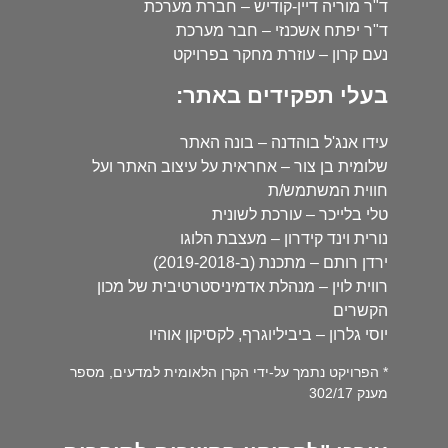
ד"ר מוריה דיין-קודיש – חברת מערכת
ד"ר יפתח אשכנזי – חבר מערכת
נעם קרון – עוזרת מחקר בפרויקט
בעלי תפקידים באתר:
עידו אנג'ל בוהדנה – בונה האתר
שלומית בן צור – אחראית על עיצוב האתר ועל
חווית המשתמש/ת
טלי בלייכר – עורכת לשונית
נורית וינד קידרון – מעצבת הלוגו
ירדן רותם – מתכנת (ב-2019-2018)
רווית לוין – מנהלת אדמיניסטרטיבית של מכון
הקשרים
יוסי גלרון – ביביליוגרף, לקסיקון אוהיו
* הפרויקט נתמך על-ידי הקרן הלאומית למדעים, מספר
מענק 302/17