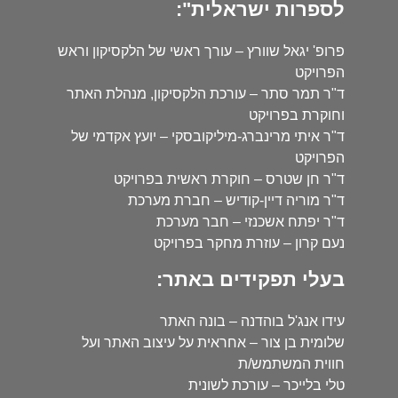
לספרות ישראלית":
פרופ' יגאל שוורץ – עורך ראשי של הלקסיקון וראש
הפרויקט
ד"ר תמר סתר – עורכת הלקסיקון, מנהלת האתר
וחוקרת בפרויקט
ד"ר איתי מרינברג-מיליקובסקי – יועץ אקדמי של
הפרויקט
ד"ר חן שטרס – חוקרת ראשית בפרויקט
ד"ר מוריה דיין-קודיש – חברת מערכת
ד"ר יפתח אשכנזי – חבר מערכת
נעם קרון – עוזרת מחקר בפרויקט
בעלי תפקידים באתר:
עידו אנג'ל בוהדנה – בונה האתר
שלומית בן צור – אחראית על עיצוב האתר ועל
חווית המשתמש/ת
טלי בלייכר – עורכת לשונית