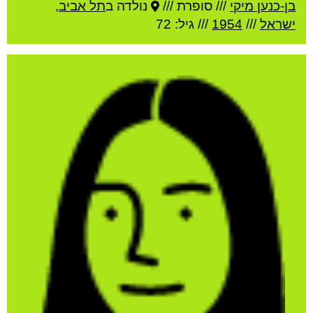
בן-כנען מיקי
///
סופרת ///
נולדה ב
תל אביב
,
ישראל
///
1954
/// גיל: 72