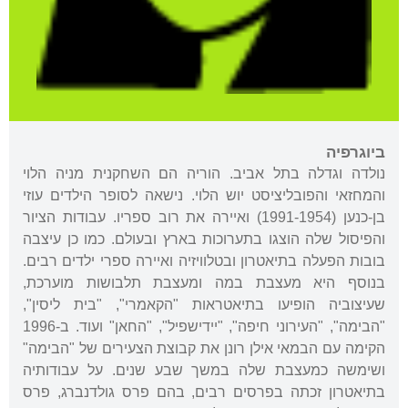
ביוגרפיה
נולדה וגדלה בתל אביב. הוריה הם השחקנית מניה הלוי
והמחזאי והפובליציסט יוש הלוי. נישאה לסופר הילדים עוזי
בן-כנען (1991-1954) ואיירה את רוב ספריו. עבודות הציור
והפיסול שלה הוצגו בתערוכות בארץ ובעולם. כמו כן עיצבה
בובות הפעלה בתיאטרון ובטלוויזיה ואיירה ספרי ילדים רבים.
בנוסף היא מעצבת במה ומעצבת תלבושות מוערכת,
שעיצוביה הופיעו בתיאטראות "הקאמרי", "בית ליסין",
"הבימה", "העירוני חיפה", "יידישפיל", "החאן" ועוד. ב-1996
הקימה עם הבמאי אילן רונן את קבוצת הצעירים של "הבימה"
ושימשה כמעצבת שלה במשך שבע שנים. על עבודותיה
בתיאטרון זכתה בפרסים רבים, בהם פרס גולדנברג, פרס