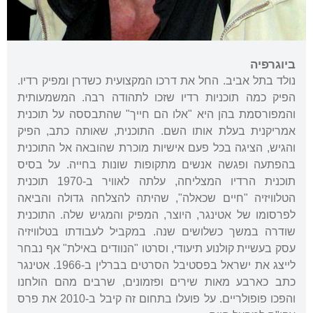
ביוגרפיה
נולד בתל אביב. החל את דרכו המקצועית כשדרן ומפיק רדיו.
הפיק כמה תוכניות רדיו שזכו לתהודה רבה. המשמעותית
והמפורסמת בהן היא "אלו הם חייך" שהתבססה על תוכנית
אמריקנית בעלת אותו השם. התוכנית, שאותה כתב, הפיק
והגיש, הציגה בכל פעם אישיות מוכרת שהובאה אל התוכנית
בהפתעה ופגשה אנשים מתקופות שונות בחייה. על בסיס
תוכנית הרדיו המצליחה, עלתה לאוויר ב-1970 תוכנית
הטלוויזיה "חיים שכאלה", שהיתה להצלחה גדולה והביאה
לפרסומו של אטינגר, היוצר, המפיק והמגיש שלה. התוכנית
שודרה במשך כשלושים שנה. במקביל לעבודתו בטלוויזיה
עסק בעשיית קולנוע תיעודי, וסרטו "הנוודים באילת" אף נבחר
לייצג את ישראל בפסטיבל הסרטים בברלין ב-1966. אטינגר
כתב כארבע מאות שירים ופזמונים, שרבים מהם הולחנו
והפכו פופולריים. על פועלו בתחום זה קיבל ב-2010 את פרס