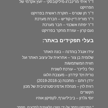
ד"ר איתי מרינברג-מיליקובסקי – יועץ אקדמי של
הפרויקט
ד"ר חן שטרס – חוקרת ראשית בפרויקט
ד"ר מוריה דיין-קודיש – חברת מערכת
ד"ר יפתח אשכנזי – חבר מערכת
נעם קרון – עוזרת מחקר בפרויקט
בעלי תפקידים באתר:
עידו אנג'ל בוהדנה – בונה האתר
שלומית בן צור – אחראית על עיצוב האתר ועל
חווית המשתמש/ת
טלי בלייכר – עורכת לשונית
נורית וינד קידרון – מעצבת הלוגו
ירדן רותם – מתכנת (ב-2019-2018)
רווית לוין – מנהלת אדמיניסטרטיבית של מכון
הקשרים
יוסי גלרון – ביביליוגרף, לקסיקון אוהיו
* הפרויקט נתמך על-ידי הקרן הלאומית למדעים, מספר