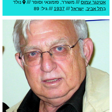
אטינגר עמוס
///
משורר, פזמונאי וסופר ///
נולד
ב
תל אביב
,
ישראל
///
1937
/// גיל: 89