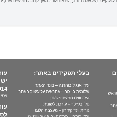
דענע קייט" (שלשלת הזהב), שראה אור במשך קרוב לחמישים שנה, עד סגיר
ם
בעלי תפקידים באתר:
עור
ישר
עידו אנג'ל בוהדנה – בונה האתר
14):
שלומית בן צור – אחראית על עיצוב האתר
וראש
זיסי 
ועל חווית המשתמש/ת
טלי בלייכר – עורכת לשונית
עור
אתר
נורית וינד קידרון – מעצבת הלוגו
לסו
ירדן רותם – מתכנת (ב-2019-2018)