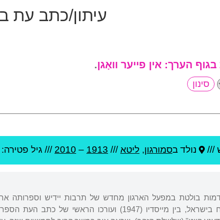
עיתון/כתב עת ב
 בגוף הערך:
אין פייער וואָגן
.
///
נולד ב
סמורגון
,
ליטא
///
1913
–
2010
/// גיל
פטירה: 97
 דמות בולטת במפעל הארגון מחדש של תרבות יידיש וספרותה אח
הספרותי היידי שהתפתח בישראל, בין מייסדיו (1947) ועור