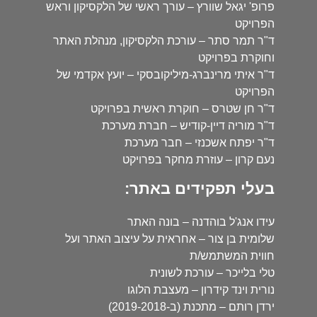
פרופ' יגאל שוורץ – עורך ראשי של הלקסיקון וראש
הפרויקט
ד"ר תמר סתר – עורכת הלקסיקון, מנהלת האתר
וחוקרת בפרויקט
ד"ר איתי מרינברג-מיליקובסקי – יועץ אקדמי של
הפרויקט
ד"ר חן שטרס – חוקרת ראשית בפרויקט
ד"ר מוריה דיין-קודיש – חברת מערכת
ד"ר יפתח אשכנזי – חבר מערכת
נעם קרון – עוזרת מחקר בפרויקט
בעלי תפקידים באתר:
עידו אנג'ל בוהדנה – בונה האתר
שלומית בן צור – אחראית על עיצוב האתר ועל
חווית המשתמש/ת
טלי בלייכר – עורכת לשונית
נורית וינד קידרון – מעצבת הלוגו
ירדן רותם – מתכנת (ב-2019-2018)