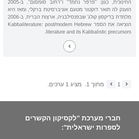
החינוכית, כגון: "פרפר נחמד" ו"רחוב סומסום". ב-2005
הוענק לה תואר דוקטור מטעם אוניברסיטת ברקלי, ומאז היא
מלמדת בדיקסון קולג' שבפנסילבניה, ארצות הברית. ב-2006
הוציאה את הספר Kabbaliterature: post/modern Hebrew
literature and its Kabbalistic precursors.
1
מתוך 1.
מציג 1 ערכים.
חברי מערכת "לקסיקון הקשרים
לספרות ישראלית":