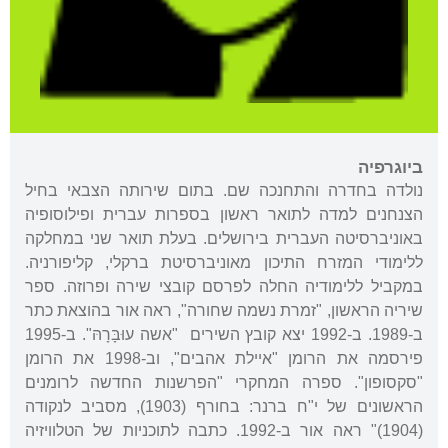
ביוגרפיה
נולדה בחדרה והתחנכה שם. בתום שירותה הצבאי בחיל
הצנחנים למדה לתואר ראשון בספרות עברית ופילוסופיה
באוניברסיטה העברית בירושלים. בעלת תואר שני במחלקה
ללימודי המזרח התיכון מאוניברסיטת ברקלי, קליפורניה.
במקביל ללימודיה החלה לפרסם קובצי שירה ופרוזה. ספר
שיריה הראשון, "זמרת נשמה שחורה", ראה אור בהוצאת כתר
ב-1989. ב-1992 יצא קובץ השירים "אשה עוּבָּרָהּ". ב-1995
פירסמה את הרומן "איילת אהבים", וב-1998 את הרומן
"סקסופון". ספרה המחקרי "הפרשנות החדשה לרומנים
הראשונים של י"ח ברנר: בחורף (1903), מסביב לנקודה
(1904)" ראה אור ב-1992. כתבה לתוכניות של הטלוויזיה