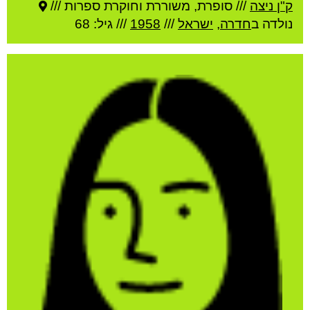
ק"ן ניצה
///
סופרת, משוררת וחוקרת ספרות ///
נולדה ב
חדרה
,
ישראל
///
1958
/// גיל: 68