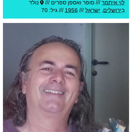
לוי איתמר
///
סופר ואספן ספרים ///
נולד
ב
ירושלים
,
ישראל
///
1956
/// גיל: 70