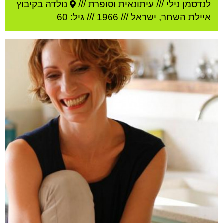
לנדסמן נילי
///
עיתונאית וסופרת ///
נולדה ב
קיבוץ
איילת השחר
,
ישראל
///
1966
/// גיל: 60