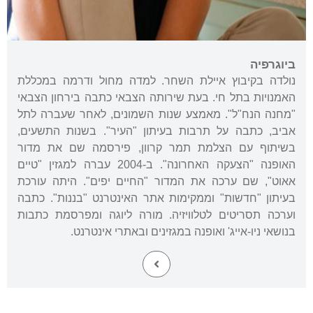
ביוגרפיה
נולדה בקיבוץ איילת השחר. למדה מחול ודרמה במכללת
האמנויות בתל חי. בעת שירותה הצבאי כתבה בירחון הצבאי
"מחנה הנח"ל". מאמצע שנות השמונים, לאחר שעברה לתל
אביב, כתבה על תרבות בעיתון "העיר". בשנות התשעים,
בשיתוף עם הצלמת תמר קרוון, פירסמה שם את מדור
האופנה "הצעקה האחרונה". ב-2004 עברה למגזין "טיים
אאוט", שם ערכה את המדור "החיים יפים". היתה עורכת
בעיתון "חדשות" וממקימות אתר האינטרנט "בננות". כתבה
וערכה תסריטים לטלוויזיה. מורה ליוגה ומפרסמת כתבות
בנושאי ניו-אייג' ואופנה במגזינים ובאתרי אינטרנט.