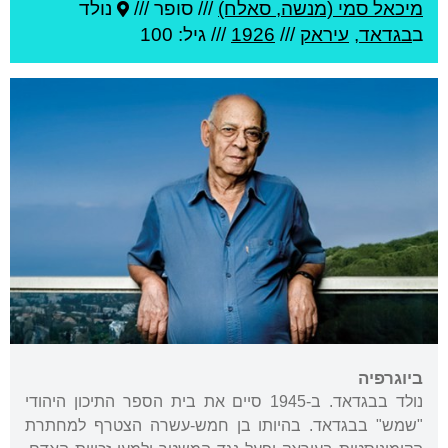
מיכאל סמי (מנשה, סאלח)
///
סופר ///
נולד
ב
בגדאד
,
עיראק
///
1926
/// גיל: 100
ביוגרפיה
נולד בבגדאד. ב-1945 סיים את בית הספר התיכון היהודי
"שמש" בבגדאד. בהיותו בן חמש-עשרה הצטרף למחתרת