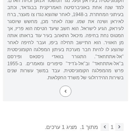
הקומוניסטית בעיראק ופעל נגד המשטר ולמען זכויות האדם.
למד שנה אחת באוניברסיטה האמריקנית בבגדאד, וכתב
בעיתוני המחתרת. ב-1948, לאחר שהוצא נגדו צו מעצר, ברח
לאיראן ושינה את שמו. שנה לאחר מכן, מחשש שיוסגר
לעיראק, הגיע לישראל. הוא חשב שיעד הטיסה הוא פריז, אך
המטוס נחת בחיפה. מיכאל התאהב בעיר עוד בראותו אותה
מן האוויר. הוא התיישב תחילה ביפו, ועבר לחיפה לאחר
שהוצע לו להיות חבר מערכת בעיתון המפלגה הקומוניסטית
"אל-אתתחאד". התגורר בוואדי ניסנאס ופירסם
ב"אל-אתתחאד" וב"אל-ג'דיד" סיפורים ומאמרים. ב-1955
פרש מהמפלגה הקומוניסטית. עבד במשך עשרות שנים
בשירות ההידרולוגי של משרד החקלאות.
1
מתוך 1.
מציג 1 ערכים.