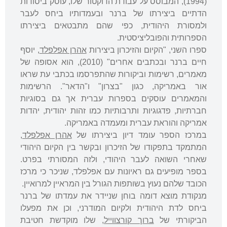
(1994), המבוסס על עבודת הדוקטור שלו, עוסק ביסודות
הדתיים ביצירתו של ברנר ובעמדותיו ביחס לעבר
ולמסורת היהודית, כפי שהם מתבטאים ביצירתו
הספרותית והפובליציסטית.
ספרו השני, "הקיום והזיכרון ביצירות
אהרן אפלפלד
, יוסף
חיים ברנר ובכתבים אחרים" (2010), הוא אסופה של
מאמרים, רשימות וביקורות שהתפרסמו בכתבי עת שראו
אור באמריקה, כגון "בצרון" ו"הדאר". הרשימות
והמאמרים עוסקים בספרות עברית אך גם בסוגיות
חברתיות, פדגוגיות ותרבותיות כמו זהות יהודית, יהדות
אמריקה והוראת עברית ומעמדה באמריקה.
במרכז הספר עומד דיון ביצירתו של
אהרן אפלפלד
,
המתמקד בתפקודו של הזיכרון ובקשר בין הקיום היהודי
שאחרי השואה לעבר היהודי, ולזה המסורתי בפרט.
בספר מופיעים גם ראיונות עם אפלפלד, שניכר כי מרכז
הכובד שלהם נעוץ בשותפות הגורל בין המראיין למרואיין.
מנקודת מוצא דומה בוחן שניידר את עמדתו של ברנר
ביחס לדת היהודית ולקיום המודרני, וכן את מפעלו
הביקורתי של
ברוך קורצווייל
, שלו מוקדשת חטיבת