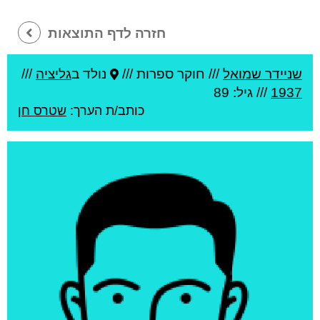
חזרה לדף התוצאות
שניידר שמואל
///
חוקר ספרות ///
נולד ב
גליציה
///
1937
/// גיל: 89
כותב/ת הערך:
שטרס חן