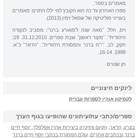
מאמרים בספר.
ספרו האחרון עד כה הוא הקובץ למי יללו התנים: מאמרים
בענייני פוליטיקה של שמאל וימין (2013).
ויס, הלל. "מאה שנה ל'מאורע ברנר': מסביב לנקודה
היהודית". "מקור ראשון" שבת ספרים. 31.12.2010. 19;
חקק, לב. "י"ח ברנר והמסורת היהודית". "הדאר" כ"א.
1998. 16-14.
חן שטרס
לינקים חיצוניים
לקסיקון אוהיו לספרות עברית
ספרים/כתבי עת/עיתונים שהופיעו בגוף הערך
בצרון
,
הדאר
,
הקיום והזיכרון ביצירות אהרן אפלפלד, יוסף חיים
ברנר ובכתבים אחרים
,
עולם המסורת בכתבי יוסף חיים ברנר