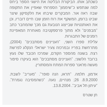
כשכתב אותו. הביקורת הבליטה את הישגי הספר ביחס
למה שנתפש כ"שיממון" הספרותי שאפיין את התקופה
שבה ראה אור. המבקרים שיבחו את הלקסיקון שיצר
שביט ברומן, המשקף את רוח הזמן שבו חיים דובריו, וכן
את האותנטיות שבייצוג הנובעת גם מכך שהמחבר כתב
"מבפנים" ולא מתוך פרספקטיבה מאוחרת המאפיינת
רומנים של התבגרות.
עלילת ספרו השני, "העניינים מסתבכים" (2004),
מתרחשת בפריז ובמרכזה צעיר ישראלי הנקלע לפרשת
רצח. בשונה מהספר הקודם, שמרכז הכובד שלו נעוץ
ברובד הלשוני, "העניינים מסתבכים" הוא בעיקרו סיפור
מעשה מז'אנר ספרות המתח והמסתורין.
אדמון, תלמה. "תראו, הנה סופר". "מעריב" לשבת.
8.9.2000. 26; מנהיים, נועה. "כשהמסיבה נגמרת".
"עיתון תל אביב". 13.8.2004.
חן שטרס