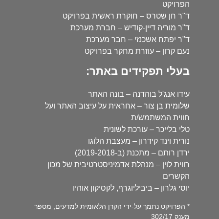
הפרויקט
ד"ר חן שטרס – חוקרת ראשית בפרויקט
ד"ר מוריה דיין-קודיש – חברת מערכת
ד"ר יפתח אשכנזי – חבר מערכת
נעם קרון – עוזרת מחקר בפרויקט
בעלי תפקידים באתר:
עידו אנג'ל בוהדנה – בונה האתר
שלומית בן צור – אחראית על עיצוב האתר ועל
חווית המשתמש/ת
טלי בלייכר – עורכת לשונית
נורית וינד קידרון – מעצבת הלוגו
ירדן רותם – מתכנת (ב-2019-2018)
רווית לוין – מנהלת אדמיניסטרטיבית של מכון
הקשרים
יוסי גלרון – ביביליוגרף, לקסיקון אוהיו
* הפרויקט נתמך על-ידי הקרן הלאומית למדעים, מספר
מענק 302/17