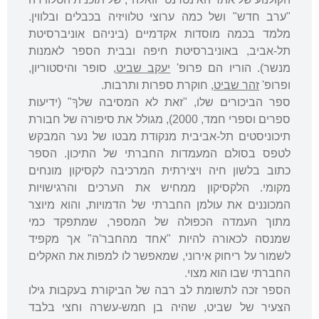
"ערב חדש" ושל כמה ערוצי טלוויזיה בכבלים ובלווין.
מלמד בכמה מוסדות אקדמיים (ביניהם אוניברסיטת
תל-אביב, באוניברסיטת חיפה ובבית הספר לאמנות
מנשר). הוריו הם פרופ'
יעקב שביט
, סופר והיסטוריון,
ופרופ'
זהר שביט
, חוקרת ספרות ותרבות.
ספר הביכורים שלו, "זאת לא המסיבה שלךָ" (ידיעות
ספרים וספרי חמד, 2000), מגולל את סיפורה של חבורת
תיכוניסטים תל-אביבית מנקודת מבטו של נער המבקש
לטפס בסולם המעמדות החברתי של התיכון. הספר
כתוב בלשון חיה ויצירתית המרכיבה לקסיקון מונחים
מקומי. הלקסיקון ממחיש את הערכים והרגישויות
המכוננים את עולמן החברתי של הדמויות, והוא מיוצר
מתוך העמדה הכפולה של המספר, שמתפקד כמי
שמנסה לכאורה להיות "אחד מהחבר'ה" אך מקפיד
לשמור על ריחוק אירוני, שמאפשר לו למפות את האקלים
החברתי שבו הוא מצוי.
הספר זכה לתשומת לב רבה של הביקורת בעקבות גילו
הצעיר של שביט, שהיה בן חמש-עשרה וחצי בלבד