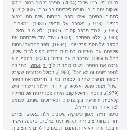
ז'קונט, "ש' כמו שקר" (2004). ספרה "קרוב רחוק: ניתוק
ושיקום יחסים בין הורים לילדיהם הבוגרים" (2002) שייך
לתחום החינוך, ואילו ספרי המסות שלה הם "צפור
הנפש" (1978); "אהבה על תנאי" (1981); "מצבים"
(1985); "לצוד פרפר קסום" (1987); "לא מובן מאליו"
(1998); "ללא הפסקה" (2000) ועוד. עוד פירסמה את
הספר "על הסף: פרקי יומן" (1984); וספר המתעד שיחות
שקיימה עם מאזינים בתוכנית הרדיו הפופולרית שלה,
החל מ-1999: "מדברים עם ורדה" (2003). בנוסף היא
ערכה את הספר "נשים כותבות ל"
דן בן-אמוץ
"בתגובה
לספר זיונים זה לא הכל" (1980), הכולל מכתבים שקיבל
הסופר מנשים שהגיבו לספרו. כמו כן תירגמה את הספר
"שנוי" מאת פאול ואצלאוויק, ג'ון ה' ויקלנד וריצ'רד פיש
(1979). בנוסף, רזיאל-ז'קונט היתה פסנתרנית של מוזיקה
קלאסית והופיעה בקונצרטים ובאירועים שונים, לעתים
לצד אחיה, אריה רזיאל.
סיפור חייה ומגוון עיסוקיה שלובים אלה באלה, ויוצרים
יחד נוכחות ציבורית ותקשורתית בולטת. סגנונה הישיר
והבוטה עורר לא אחת התנגדות בקרב חלקים מן הציבור,