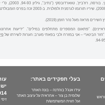
תירגם מפולנית את זגייבסקי, בורסה, רוז'
("עתון 77", גיליון 334-333, 2008). שיריו תורגמו לגרמנית ולפולנית. 
שירים מראה מעל נהר הזמן (2019).
יינים). "פתאום המספרים מתחלפים במילים". "ידיעות אחרונות
פיל
ם
בעלי תפקידים באתר:
עור
ישר
עידו אנג'ל בוהדנה – בונה האתר
14):
שלומית בן צור – אחראית על עיצוב האתר
וראש
זיסי 
ועל חווית המשתמש/ת