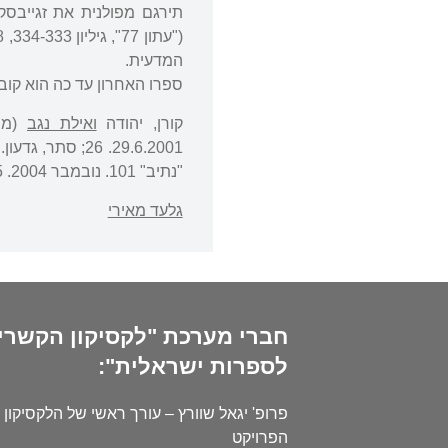
המדעית.
ספרו האחרון עד כה הוא קובץ ה
קורן, יהודה
ואילת נגב
(מרא
29.6.2001. 26; סתר, גדעון. "הזר הבינארי – אני במזרח ולבי בפאתי מערב: הערות לשירתו של
"נתיב" 101. נובמבר 2004. 94-95.
גלעד מאירי
חברי מערכת "לקסיקון הקשרי
לספרות ישראלית":
פרופ' יגאל שוורץ – עורך ראשי של הלקסיקון 
הפרויקט