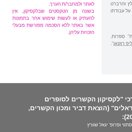
ביץ', טווארדובסקי ("נתיב", גיליון 94-93, 2003), ס"י לץ והרברט
לאתר ולמחבר/ת הערך.
ב-2003 זכה בפרס הומבולדט על עבודתו
בשונה מן הטקסטים שבלקסיקון, אין
להעתיק או לעשות שימוש אחר בתמונות
אשר באתר ללא הסכמה מפורשת מבעלי
הזכויות עליהן.
" ספרות.
יפ רוזנאו
".
כי "לקסיקון הקשרים לסופרים
אלים" (הוצאת דביר ומכון הקשרים,
20
סתווי ופרופ' יגאל שוורץ