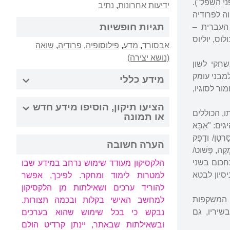
פני השפל").
ידיעות אחרונות
,
נתיב
וה לפרודיה
תגיות חופשיות
 העברית –
וס, יוליוס
אבסורד
,
מדע
,
פילוסופיה
,
פרודיה
,
שואה
(נושא יצירה)
שחקי לשון
למבני עומק
מידע כללי
ור לסוגיו,
הציעו תיקון, הוסיפו מידע חדש
ו, הכוללים
או תמונה
ם: "אַבָּא
רְטָן/ וְדָפַק
הערה חשובה
ְקָה, פָּשׁוּט/
תחכום בשני
הלקסיקון מעודד שימוש נרחב במידע שבו
סיון לבטא
למטרות לימוד ומחקר. לפיכך, אפשר
להוריד ערכים ושאילתות מן הלקסיקון
שפר שנונות, המשקפות
למחשב האישי בקלות ובכמה תצורות.
שיריו, גם
נבקש כי בכל שימוש שהוא בערכים
ובשאילתות שבאתר, יינתן קרדיט הולם