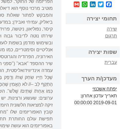
הפריזמה של החוקר. למשל השורה:
WhatsApp
Gmail
LinkedIn
Twitter
Facebook
מוטיב מרכזי נוסף הוא דיאלו
והמבקש לפתור שאלות ספרות
תחומי יצירה
ביאליק, עמיחי ואבידן; במדע 
שירה
קיסר, נפוליאון, ניטשה, פרויד 
תרגום
שירתו נוטה לדיבור גבוה ו
ובשימוש מזדמן בשפות לועזיו
אנליטיים וסימטריים, כמו מ
שפות יצירה
האירוניה, הפרודיה והגרוטסק
עברית
שיר ההספד "אבא" ("ספני הש
עמדה אינדיווידואליסטית, הומ
שֶׁכָּל חַיָּיו שִׂחֵק שַׁח/ וְדָפַק 
מעדכן/ת הערך
הֶתְקֵף לֵב –// לֹא הֶאֱמִין שֶׁהַמָּוֶ
יפתח אשכנזי
כְּמוֹ אַחַת/ שְׁתַּיִם/ שׁ
תאריך עדכון אחרון:
ערוצים: שעשוע ורצינות. יש
2019-09-01 00:00:00
זיקה למציאות הלשונית היומ
תפישת עולם החותרת תחת א
באפוריזמים הוא עושה שימוש