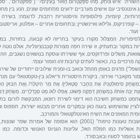
 "אִישׁ צוֹחֵק. מַהוּ סְפֶּקְטְרוּם הָאוֹר בָּעֵינַיִם?" ("ספקטרום", "ס
ג אינטנסיבי עם אישים מערביים ידועים מתחומים שונים, הנע בין מחו
יות, קיומיות, פילוסופיות והיסטוריות רחבות. לדוגמה: בשירה
– קופרניקוס, גלילאו ואיינשטיין; ובתחומים אחרים – אפלטון, אריסטובול
ועוד.
לסיפוריות. המצלול מקורו בעיקר בחריזה לא קבועה, בחזרות, במ
ת במקור ובתעתיק. זו שירה חפה מצורות קונבנציונליות, אולם נוטה 
שוואות, משלים ופרדוקסים. אף ששירתו עוסקת בנושאים נשגבים, ההומ
ה מרכזיים בה, כאשר לעתים קרובות זהו הומור עצמי.
פל") מדגים באופן מהתל וכואב בו-זמנית שילובים ייחודיים של שירת
ור מקאברי ואירוני, ביקורת היסטורית ודיאלוג בין-טקסטואלי עם מנהיגי
בְּמִשְׂחָק סִימוּלְטָנִי// אֶת הֶחָבֵר סְטָאלִין/ אֶת מַר הִיטְלֶר/ וְאֶת חִבּוּק הַסַּ
ת יַכֶּה אוֹתוֹ/ בְּמִשְׂחַק דַּמְקָה פָּשׁוּט, אֲפִלּוּ לֹא/ מַט סַנְדְּלָרִים. מִשְׂחַק דַּמ
ָלֹשׁ". השחמט כמשחק חשיבה הוא דימוי לשירת רוזנאו, המבקשת לזרום ב
 לציין שהשימוש בעגה כאן ובמקרים אחרים מבטא ישירות, חספוס וני
יומית המאזנים את השיח האינטלקטואלי והמורכב.
קובץ האפוריזמים שלו "מחשבות טעונות טיפוח" (2001) הוא אסופה של אמרות 
שליות כמו חמלת האל, עליונות הגניוס האנושי וכדומה. כמו ב
 בהומור לסוגיו ובאבסורד.