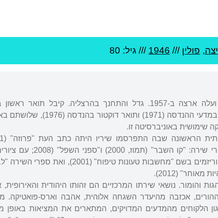
צה
,
פולין
///
1946
/// גיל: 80
נולד בסביאבודזיצה, פולין, ועלה ארצה ב-1957. גדל והתחנך בהרצליה. קיבל תוא
שימושית (1969), תואר שני במדעי ההנדסה (1971) ותואר 
 שימושית באוניברסיטה זו.
1986). מאז פירסם שני ספרי שירה: "קו השבר" (תמו
מאת אורי ליפשיץ), קובץ אפוריזמים בשם "מחשבות טעונות טיפוח" (001
ת והומור. נושאי שירתו המרכזיים הם זהותו היהודית והאירופית, א
ההורים, אכזבה מהיעדר השגחה אלוהית, אהבה וארס-פואטיקה. מו
גון הלקוחים מהמדעים המדויקים, המתארים את המציאות באופן מ