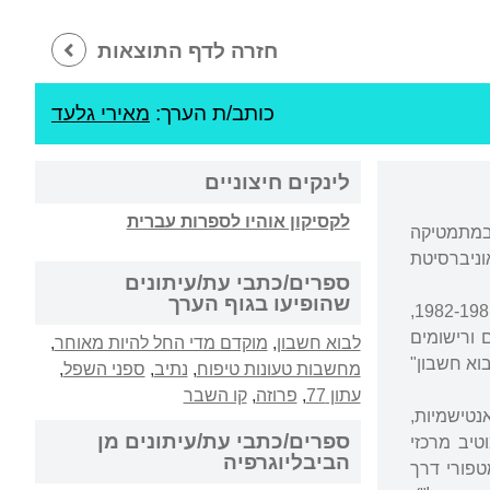
חזרה לדף התוצאות
כותב/ת הערך:
מאירי גלעד
לינקים חיצוניים
לקסיקון אוהיו לספרות עברית
ר ראשון במתמטיקה
דוקטור בהנדסה (1976), שלושתם באוניברסיטת
ספרים/כתבי עת/עיתונים
שהופיעו בגוף הערך
הבמה הספרותית המשמעותית הראשונה שבה התפרסמו שיריו היתה כתב העת "פרוזה" (1982-1981,
ז, 2000) ו"ספני השפל" (2008; עם ציורים ורישומים
לבוא חשבון
,
מוקדם מדי החל להיות מאוחר
,
2), ואת ספרי השירה "לבוא חשבון"
מחשבות טעונות טיפוח
,
נתיב
,
ספני השפל
,
עתון 77
,
פרוזה
,
קו השבר
נטישמיות,
ספרים/כתבי עת/עיתונים מן
טיב מרכזי
הביבליוגרפיה
טפורי דרך