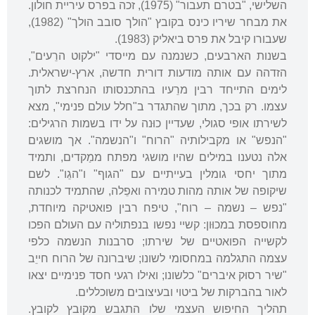
השלישי, "בטרם תעבור" (1975), זכה בפרס עיריית חולון.
את מבחר שיריו כינס בקובץ "הולך סובב הולך" (1982),
שעבורו קיבל את פרס ביאליק (1983).
בשנות הארבעים, כשנמנה עם מייסדי "ילקוט הרֵעים",
הזדהה עם אותה מודעות דורית חדשה, ארץ-ישראלית.
לימים התייחד רבין מרֵעיו בהתכנסותו הנחרצת לתוך
עצמו. רק בכך, מתוך שהתגדר ב"חלל עולם פנימי", מצא
לשירתו אופי סגולי, שעדיין כוּנה על ידו בשמות הרגילים:
"הנפש" או מקבילותיה "הרוח" ו"הנשמה". אך מושגים
אלה נטענו במילים שהיו מושגי מפתח ממַקדים, ותמיד
מתוך יחסי גומלין בעייתיים עם "הגוף" ו"הגֵו". לשם
שיקופה של אותה מהות טמירה ואפֵלה, שהתמיד לכנותה
"נפש – נשמה – רוח", טיפח רבין פואטיקה מיוחדת,
מחוספסת במכוּון: קשיי נפשו בנפתוליה עם העולם הפכו
לקשייה הפואטיים של שירתו; סרבנות הנשמה כלפי
עצמה התגלמה במחסומי לשונו; שיברונה של הרוח חייֵב
"שיר רסוּק איברים" כלשונו; ואילו רגעי חסד פנימיים יצאו
לאור בהברקות של ביטוי ובעיצובים משוכללים.
תהליך החיפוש העצמי שלו התגבש מקובץ לקובץ.