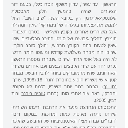
הראשון, "עד עפר", עדיין משקף נוסח כללי, בטעם דור
הצעירים שהיה בהמשך חלק מאסכולת
שלונסקי-אלתרמן. רק בקובץ השני, "שוב ושוב", החל
לממש את עצמיותו בגילוייה של נימת קול שאין דומָה לה
אצל משוררים אחרים. בקובץ השלישי, "בטרם תעבור",
הומרץ תהליך גיבושם של סימני ההיכר הבלעדיים שלו,
שאין לטעות בהם. הקובץ הרביעי, "הולך סובב הולך",
שרובו היה מבחר משלושת קודמיו ומיעוטו חומר חדש,
לא היה בעל אופי אחיד: שירים שנבחרו מספרו הראשון
נכרכו יחד עם שירי הקבצים הבאים ועם אחדים משיריו
האחרונים, שהיו מהמובהקים ביותר לרבין הבשל. מבחר
קטן ואישי משיריו הופיע בחוברת "הנה" 18 (1998, עורך:
נתן זך
). מבחר רחב יותר משיריו, "למה לא תקום?
והברק", ראה אור אחרי מותו (בחרו
טוביה ריבנר
ורות
רבין, 2005).
התכנסותו הנחרצת מנעה את הרחבת יריעתו השירית:
שירתו נותרה מעוטת כמות ומרוכזת. במקום ריבוי
"דבר"ים גברה אצלו האינטנסיביות של ההבעה, שהלכה
והתעצמה מבלי להוציא אלא את התמציתי שבתמציתי.