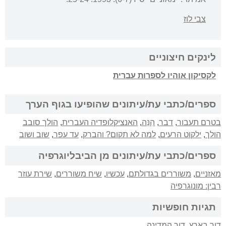
צבי לוז
לינקים חיצוניים
לקסיקון אוהיו לספרות עברית
ספרים/כתבי עת/עיתונים שהופיעו בגוף הערך
בטרם תעבור
,
דבר
,
הִנֵּה
,
האנציקלופדיה העברית
,
הולך סובב
הולך
,
ילקוט הרעים
,
למה לא תקום? והברק
,
עד עפר
,
שוב ושוב
ספרים/כתבי עת/עיתונים מן הביבליוגרפיה
מאזניים
,
משוררים בגדולתם
,
עכשיו
,
שיח משוררים
,
שירת עוזר
רבין: מונוגרפיה
תגיות חופשיות
דור בארץ
,
דור המדינה