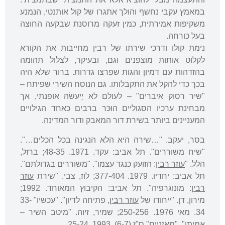
במאמץ עקבי נחשף והולך אתגרו של קול אותנטי, הנמנע
משקיפות אמירתית, כמין זעקה מרוסנת שבקעה החוצה
בעל כורחה.
נימת קולו ודרכי שירתו של רבין מחייבות את הקורא
לקלוט אותות מוצפנים וגם, ובעיקר, לצלול תהומה
בהזדהות עם דמיון והגות שפרצו גדרות. ברור שלא היה
בכך כדי להקל את התקבלותו. גם הנוסח השירי שפיתח –
"שיר רסוּק איברים" – לעולם לא יֵיעשׂה אופנתי, אך
מבחינת ערכיו הסגוליים הוּכּר ברבים כאחד הגילויים
המעניינים ביותר בשירת דור המאבק ודור המדינה.
בסר, יעקב. "…שירה היא הלא הנגינה בכל הכלים…".
"שיח משוררים". תל אביב: עקד. 1971. 48-35; ברזל,
הלל. "
עוזר רבין
: הזועק כנגד עצמו". "משוררים בגדולתם".
תל אביב: יחדיו. 1979. 377-404; לוז, צבי. "שירת
עוזר
רבין
: מונוגרפיה". תל אביב: הקיבוץ המאוחד. 1992;
מירון, דן. "ייחודו של
עוזר רבין
, פתיחה לדיון". "עכשיו" 33-
34. מאי 1976. 250-256; שמיר, זיוה. "מיטב השיר –
אמיתו". "מאזניים" ס"ז (6-7). 1993. 25-24.