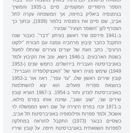
הספר היסודיים המקומיים, סיים ב-1935 והמשיך
בגימנסיה ביאליק בחיפה, אך המשפחה עקרה לתל
אביב, שם סיים את גימנסיה בלפור (1939), ובתוך כך
הצטרף לקן "השומר הצעיר" שבעיר.
ב-1941 פירסם שיר ראשון בעיתון "דבר". כעבור שנה
התקבל כחבר קיבוץ מרחביה ונמנה עם חבורת "ילקוט
הרֵעים", כתב העת של יוצרים צעירים שהחלו לפעול
בשנות הארבעים. ב-1946 נישא, עזב את הקיבוץ ולמד
באוניברסיטה העברית בירושלים. כחמש שנים (1953-
1949) שימש מגיה ראשי של "האנציקלופדיה העברית".
קובץ שירים ראשון שלו, "עד עפר", ראה אור ב-1953
בהוצאת ספרית פועלים. הוא יצא להשתלמות
באוניברסיטת לונדון וחזר ב-1954. ב-1967 הוציא קובץ
שירים שני, "שוב ושוב", שזיכה אותו בפרס מילוא.
ב-1971 זכה בפרס היצירה על שם ראש הממשלה לוי
אשכול, ולמד ספרות ופילוסופיה באוניברסיטת תל אביב.
כשסיים כבוגר (1973) התקבל להוראה במחלקה
לספרות השוואתית באוניברסיטת חיפה. על קובץ שיריו