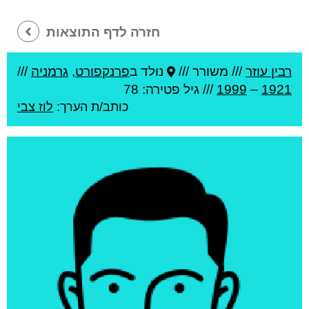
חזרה לדף התוצאות
רבין עוזר
///
משורר ///
נולד ב
פרנקפורט
,
גרמניה
///
1921
–
1999
/// גיל
פטירה: 78
כותב/ת הערך:
לוז צבי