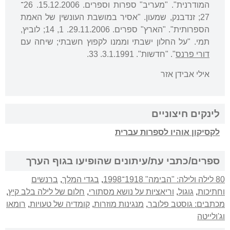
המודרנית". "מעריב" ספרות וספרים. 15.12.2006. 26־
27; זנדבנק, שמעון. "אסיר במושבת העונשין של האמת
הספרותית". "הארץ" ספרים. 29.11.2006. 1, 14; לוביץ,
תמי. "על החלון ישבתי וממנו לקפוץ חשבתי; שיחה עם
דורי פרנס
". "חדשות". 3.1.1991. 33.
אילי אבידן אזר
לינקים חיצוניים
לקסיקון אוהיו לספרות עברית
ספרים/כתבי עת/עיתונים שהופיעו בגוף הערך
80 לילה ולילה: "הבימה" 1918־1998
,
בגדי המלך
,
ברנשים
וחתיכות
,
גוגול
,
וריאציות על נושא מסתורי
,
חלום של לילה בלב קיץ
,
מכתבים: גוסטב פלובר
,
מנגינות מוזרות
,
קומדיה של טעויות
,
רומאו
וג'ולייטה