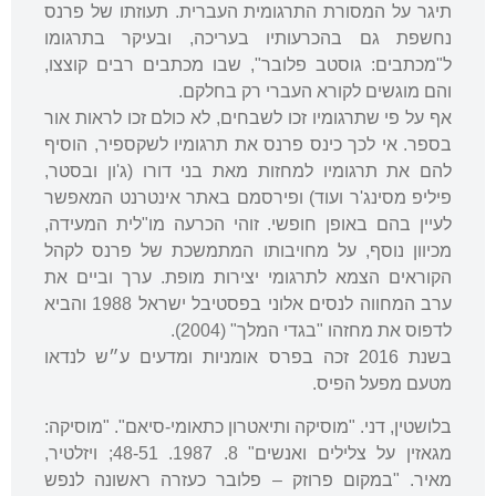
תיגר על המסורת התרגומית העברית. תעוזתו של פרנס
נחשפת גם בהכרעותיו בעריכה, ובעיקר בתרגומו
ל"מכתבים: גוסטב פלובר", שבו מכתבים רבים קוצצו,
והם מוגשים לקורא העברי רק בחלקם.
אף על פי שתרגומיו זכו לשבחים, לא כולם זכו לראות אור
בספר. אי לכך כינס פרנס את תרגומיו לשקספיר, הוסיף
להם את תרגומיו למחזות מאת בני דורו (ג'ון ובסטר,
פיליפ מסינג'ר ועוד) ופירסמם באתר אינטרנט המאפשר
לעיין בהם באופן חופשי. זוהי הכרעה מו"לית המעידה,
מכיוון נוסף, על מחויבותו המתמשכת של פרנס לקהל
הקוראים הצמא לתרגומי יצירות מופת. ערך וביים את
ערב המחווה לנסים אלוני בפסטיבל ישראל 1988 והביא
לדפוס את מחזהו "בגדי המלך" (2004).
בשנת 2016 זכה בפרס אומניות ומדעים ע״ש לנדאו
מטעם מפעל הפיס.
בלושטין, דני. "מוסיקה ותיאטרון כתאומי-סיאם". "מוסיקה:
מגאזין על צלילים ואנשים" 8. 1987. 48-51; ויזלטיר,
מאיר. "במקום פרוזק – פלובר כעזרה ראשונה לנפש