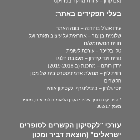
נעם קרון – עוזרת מחקר בפרויקט
בעלי תפקידים באתר:
עידו אנג'ל בוהדנה – בונה האתר
שלומית בן צור – אחראית על עיצוב האתר ועל
חווית המשתמש/ת
טלי בלייכר – עורכת לשונית
נורית וינד קידרון – מעצבת הלוגו
ירדן רותם – מתכנת (ב-2019-2018)
רווית לוין – מנהלת אדמיניסטרטיבית של מכון
הקשרים
יוסי גלרון – ביביליוגרף, לקסיקון אוהיו
* הפרויקט נתמך על-ידי הקרן הלאומית למדעים, מספר
מענק 302/17
עורכי "לקסיקון הקשרים לסופרים
ישראלים" (הוצאת דביר ומכון