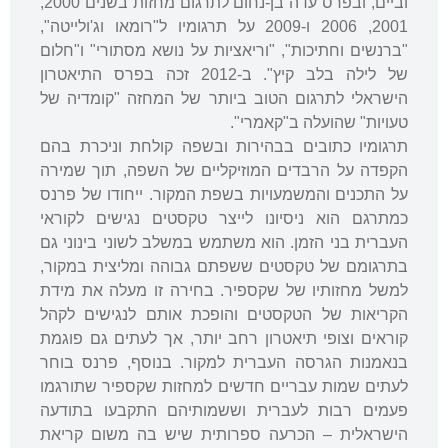
וביים, ובפרס עדה בן-נחום לתרגום מחזות בשנים 2000,
2001, 2006 ו-2009 על תרגומיו ל"רומאו וג'ולייטה",
"ברנשים וחתיכות", "וריאציות על נושא מסתורי" ו"חלום
של לילה בלב קיץ". ב-2012 זכה בפרס התיאטרון
הישראלי לתרגום הטוב ביותר של המחזה "קומדיה של
טעויות" שהועלה ב"קאמרי".
תרגומיו כתובים בבהירות ובשפה קולחת וניכרת בהם
הקפדה על הרבדים המוזיקליים של השפה, תוך שמירה
על התכנים והמשמעויות בשפת המקור. ייחודו של פרנס
כמתרגם הוא ניסיונו לייצר טקסטים נגישים לקוראי
העברית בני הזמן. הוא משתמש במשלב לשוני בינוני גם
בתרגומם של טקסטים ששפתם גבוהה ומליצית במקור,
למשל מחזותיו של שקספיר. בחירה זו מעלה את מידת
הקריאות של הטקסטים והופכת אותם לנגישים לקהל
קוראים וצופי תיאטרון רחב יותר, אך לעתים גם פוגמת
בנאמנות הגרסה העברית למקור. בנוסף, פרנס בוחר
לעתים שמות עבריים חדשים למחזות שקספיר שתורגמו
פעמים רבות לעברית וששמותיהם התקבעו בתודעה
הישראלית – הכרעה ספרותית שיש בה משום קריאת