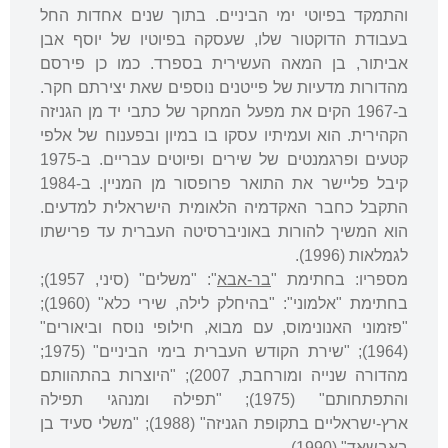
והתמקד בפיוטי ימי הביניים. בתוך שנים אחדות החל
בעבודת הדוקטור שלו, שעסקה בפיוטיו של יוסף אבן
אביתור, בן המאה העשירית בספרד. כמו כן פירסם
מהדורות מדעיות של פייטנים נוספים שאת יצירתם חקר.
ב-1967 הקים את מפעל המחקר של כתבי יד מן הגניזה
הקהירית. הוא ועמיתיו עסקו בו במיון ובפענוח של אלפי
קטעים ופרגמנטים של שירים ופיוטים עבריים. ב-1975
קיבל פליישר את התואר פרופסור מן המניין. ב-1984
התקבל כחבר האקדמיה הלאומית הישראלית למדעים.
הוא המשיך להורות באוניברסיטה העברית עד פרישתו
לגמלאות (1996).
מספריו: בחתימת "
בר-אבא
": "משלים" (סיני, 1957);
בחתימת "אלמוני": "בהיחלק לילה, שירי כלא" (1960);
"פזמוני האנונימוס, עם מבוא, חילופי נוסח וביאורים"
(1964); "שירת הקודש העברית בימי הביניים" (1975;
מהדורה שנייה ומורחבת, 2007); "היוצרות בהתהוותם
והתפתחותם" (1975); "תפילה ומנהגי תפילה
ארץ-ישראליים בתקופת הגניזה" (1988); "משלי סעיד בן
באבשאד" (1990).