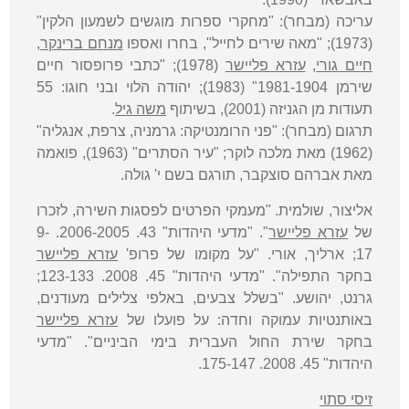
עריכה (מבחר): "מחקרי ספרות מוגשים לשמעון הלקין"
(1973); "מאה שירים לחייל", בחרו ואספו
מנחם ברינקר
,
חיים גורי
,
עזרא פליישר
(1978); "כתבי פרופסור חיים
שירמן 1981-1904" (1983); יהודה הלוי ובני חוגו: 55
תעודות מן הגניזה (2001), בשיתוף
משה גיל
.
תרגום (מבחר): "פני הרומנטיקה: גרמניה, צרפת, אנגליה"
(1962) מאת מלכה לוקר; "עיר הסתרים" (1963), פואמה
מאת אברהם סוצקבר, תורגם בשם י' גולה.
אליצור, שולמית. "מעמקי הפרטים לפסגות השירה, לזכרו
של
עזרא פליישר
". "מדעי היהדות" 43. 2006-2005. 9-
17; ארליך, אורי. "על מקומו של פרופ'
עזרא פליישר
בחקר התפילה". "מדעי היהדות" 45. 2008. 123-133;
גרנט, יהושע. "בשלל צבעים, באלפי צלילים מעודנים,
באותנטיות עמוקה וחדה: על פועלו של
עזרא פליישר
בחקר שירת החול העברית בימי הביניים". "מדעי
היהדות" 45. 2008. 175-147.
זיסי סתוי