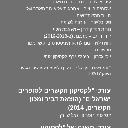
עידו אנג'ל בוהדנה – בונה האתר
שלומית בן צור – אחראית על עיצוב האתר ועל
חווית המשתמש/ת
טלי בלייכר – עורכת לשונית
נורית וינד קידרון – מעצבת הלוגו
ירדן רותם – מתכנת (ב-2019-2018)
רווית לוין – מנהלת אדמיניסטרטיבית של מכון
הקשרים
יוסי גלרון – ביביליוגרף, לקסיקון אוהיו
* הפרויקט נתמך על-ידי הקרן הלאומית למדעים, מספר
מענק 302/17
עורכי "לקסיקון הקשרים לסופרים
ישראלים" (הוצאת דביר ומכון
הקשרים, 2014):
זיסי סתווי ופרופ' יגאל שוורץ
עורכי משנה של "לקסיקון