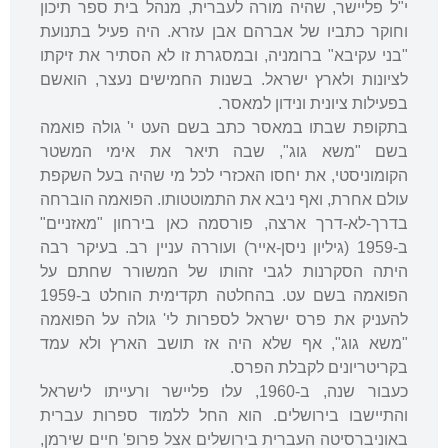
י"ל פליישר, שהיה מורה לעברית, מנהל בית ספר תיכון
וחוקר כתביו של אברהם אבן עזרא. היה פעיל בתנועת
"בני עקיבא" ברומניה, ובמסגרת זו לא הסתיר את זיקתו
לציונות ולארץ ישראל. בשנות החמישים נעצר, הואשם
בפעילות ציונית ונידון למאסר.
בתקופת שבתו במאסר כתב בשם העט י' גולה פואמה
בשם "משא גוג", שבה תיאר את אימי המשטר
הקומוניסטי, את יחסו האכזרי לכל מי שהיה בעל השקפת
עולם אחרת, ואף ניבא את התמוטטותו. הפואמה הוברחה
בדרך-לא-דרך ארצה, פורסמה כאן בירחון "מאזניים"
ב-1959 (גיליון ניסן-אייר) ועוררה עניין רב. בעיקר רבה
היתה הסקרנות לגבי זהותו של המשורר שחתם על
הפואמה בשם עט. בהחלטה תקדימית הוחלט ב-1959
להעניק את פרס ישראל לספרות לי' גולה על הפואמה
"משא גוג", אף שלא היה אז תושב הארץ ולא עמד
בקריטריונים לקבלת הפרס.
כעבור שנה, ב-1960, עלו פליישר ורעייתו לישראל
והתיישבו בירושלים. הוא החל ללמוד ספרות עברית
באוניברסיטה העברית בירושלים אצל פרופ' חיים שירמן,