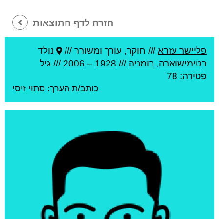
חזרה לדף התוצאות
פליישר עזרא
///
חוקר, עורך ומשורר ///
נולד
ב
טימישוארה
,
רומניה
///
1928
–
2006
/// גיל
פטירה: 78
כותב/ת הערך:
סתוי זיסי