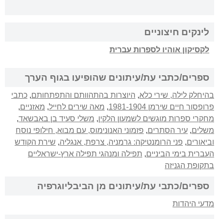
לינקים חיצוניים
לקסיקון אוהיו לספרות עברית
ספרים/כתבי עת/עיתונים שהופיעו בגוף הערך
בהיחלק לילה, שירי כלא
,
היוצרות בהתהוותם והתפתחותם
,
כתבי
פרופסור חיים שירמן 1981-1904
,
מאה שירים לחייל
,
מאזניים
,
מחקרי ספרות מוגשים לשמעון הלקין
,
משלי סעיד בן באבשאד
,
משלים
,
עיר הסתרים
,
פזמוני האנונימוס, עם מבוא, חילופי נוסח
וביאורים
,
פני הרומנטיקה: גרמניה, צרפת, אנגליה
,
שירת הקודש
העברית בימי הביניים
,
תפילה ומנהגי תפילה ארץ-ישראליים
בתקופת הגניזה
ספרים/כתבי עת/עיתונים מן הביבליוגרפיה
מדעי היהדות