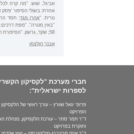
נורית. "
אהרן מגד
58; שקד, גרשון. "הסיפורת העברית 1980-1880" ד'. תל אביב: הקיבוץ המאוחד. 1993. 103-99.
אבנר הולצמן
חברי מערכת "לקסיקון הקשרי
לספרות ישראלית":
פרופ' יגאל שוורץ – עורך ראשי של הלקסיקון 
הפרויקט
ד"ר תמר סתר – עורכת הלקסיקון, מנהלת ה
וחוקרת בפרויקט
ד"ר איתי מרינברג-מיליקובסקי – יועץ אקדמי 