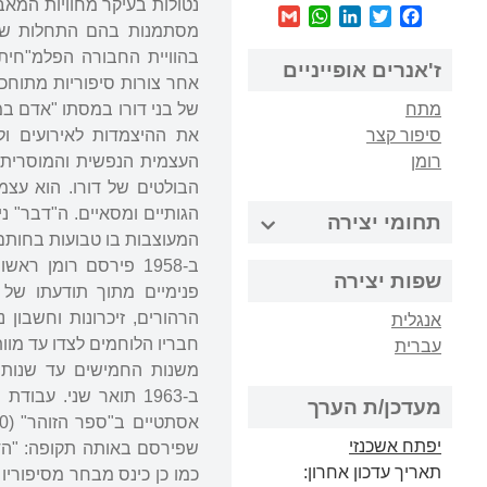
נטולות בעיקר מחוויות המאב
WhatsApp
Gmail
LinkedIn
Twitter
Facebook
מסתמנות בהם התחלות של 
בהוויית החבורה הפלמ"חית 
ז'אנרים אופייניים
אחר צורות סיפוריות מתוחכמ
מתח
סיפור קצר
את ההיצמדות לאירועים ולח
רומן
העצמית הנפשית והמוסרית.
הבולטים של דורו. הוא עצמו
תחומי יצירה
המעוצבות בו טבועות בחותם
ב-1958 פירסם רומן 
שפות יצירה
פנימיים מתוך תודעתו של
הרהורים, זיכרונות וחשבון 
אנגלית
חבריו הלוחמים לצדו עד מו
עברית
משנות החמישים עד שנות 
ב-1963 תואר שני. עב
מעדכן/ת הערך
יפתח אשכנזי
תאריך עדכון אחרון: