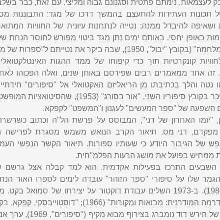
ק לעצמאות, נימתם פתטית וסגנונם גבוה ומליצי. עם זאת, כבר בשלב
תכונות העתידות להתעצם בהמשך דרכו של מגד: התבוננות מסו
ושאיפה להיבדל ממנה; נטייה לנתחנות עיונית של החוויות המתואר
ות באופן יחסי. באותם ימים נתן מגד ביטוי מפורש לחוסר הנחת של
של בני דורו במסתו "אדם במלחמה" (בקובץ "יבול", 1950), שבה ביקר את נטייתם ל"
וויות קונקרטיות תוך כדי קיפוחו של ממד ההגות האינטלקטואלי
 זה אחד ממאמרים רבים שפירסם באותן שנים, ואלה הפכוהו לאח
 נטה והלך בכתיבתו מן הריאליזם האקטואלי אל "סיפורים" חידתיים
הגותיים ומסאיים. ה"דבר" ניכר בקובץ סיפוריו השני, "אור בסורג" (1953
 השפעה של "ספר המעשים" לעגנון ו"המשפט" לקפקא.
ראשון, "יומו האחרון של דני", המבוסס על פרשת הל"ה וכתוב כשרשרת
 מפקדם, דני מס. תיאור הקרב הנואש משמש מסגרת לפרישה 
נפש של הגיבור היודע כי שעותיו ספורות. תיאור הקשר הנפשי העמוק 
ות ממחיש בפועל את מושג הרעות הפלמ"חית.
השבעים התרכז בפעילות אקדמית. הוא למד קבלה אצל גרשם של
ודת הגמר שלו על סיפורי "ספר הזוהר" עוּבּדה לימים לספרו האור הנ
אסתטיים ב"ספר הזוהר" (1980). ב-1973 השלים עבודת דוקטור על יצירתו של סמואל ב
כמו כן כינס מבחר מסיפוריו של הירש דוד נומברג