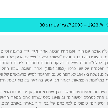
ין
///
1923
–
2003
/// גיל
פטירה: 80
אהרן מגד
. גדל ברעננה וסיים 
ב. בנעוריו היה חבר בתנועת "השומר הצעיר" ויצא עם גרעין של תנוע
ף לפלמ"ח והיה פעיל בו בעיקר בתחום התרבות. לימים השתתף,
, בעריכת ספר הפלמ"ח על שני כרכיו (1954-1953). אחרי הפוג
באוניברסיטה העברית בירושלים, נשלח ב-1947 לאירופה מטעם "ההגנה" לסייע בהעלאת
 במלחמת העצמאות. לאחר מכן עסק בהוראה בקיבוץ גבעת חיים 
ירים בעיתונות הספרותית והמשיך בכך שנים אחדות, אך עד מהרה מצא 
תחום ביטויו העיקרי. ב-1945 החל לפרסם "סיפורים" וב-1949 כינס עשרה מה
 "סיפורים" טיפוסיים לכתיבתם של בני "דור בארץ" באותם ימים. 