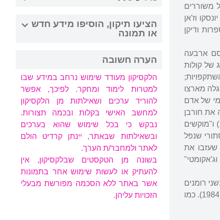
) ואנתולוגיה נוספת של משוררים
דירנמט, יונסקו וז'אן
הציעו תיקון, הוסיפו מידע חדש
רות ודיקן
או תמונה
רסם ארבעה
הערה חשובה
). שניהם עשויים כמארג של קולות
שתקפויות;
הלקסיקון מעודד שימוש נרחב במידע שבו
גלה מארצו
למטרות לימוד ומחקר. לפיכך, אפשר
מי של אדם
להוריד ערכים ושאילתות מן הלקסיקון
 את חורבן
למחשב האישי בקלות ובכמה תצורות.
חייו. תחכום צורני דומה עם לבטי זהות מאפיינים גם את ספריו "צוואתו של מרק מתנאל" (1999) ו"מוקשים
נבקש כי בכל שימוש שהוא בערכים
סתורי שנפל
ובשאילתות שבאתר, יינתן קרדיט הולם
 שעזבו את
לאתר ולמחבר/ת הערך.
ג'אקומטי"
בשונה מן הטקסטים שבלקסיקון, אין
להעתיק או לעשות שימוש אחר בתמונות
ני רומנים
אשר באתר ללא הסכמה מפורשת מבעלי
(1984). כמו
הזכויות עליהן.