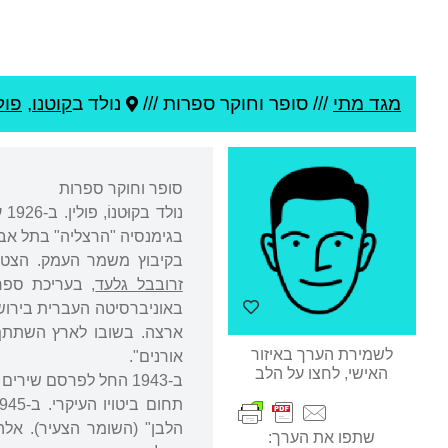
מגד מתי
///
סופר וחוקר ספרות ///
נולד ב
קוטנו
,
פול
סופר וחוקר ספרות
נולד בקוּטנוֹ, פולין. ב-1926 עלה ארצה עם הוריו ועם אחיו הבכור,
בגימנסיה "הרצליה" בתל אבי
בקיבוץ משמר העמק. הצטר
זרובבל גלעד
ארצה. בשובו לארץ השתתף
לשמירת הערך באיזור
אורנים".
האישי, לחצו על הלב
ב-1943 החל לפרסם ש
הלבן" (השומר הצעיר). אלה
שתפו את הערך: