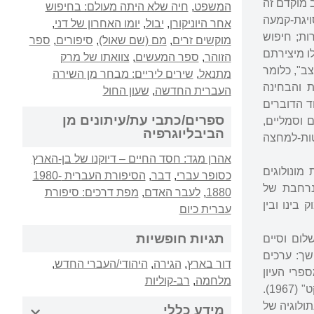
 מוקדם זה
המשפט
,
חיה שלא היתה מעולם: בחיפוש
יגת-קמעה
אחר היוניקורן
,
יבול
,
יומו האחרון של דני
,
ות; חיפוש
מוקשים זרים
,
מם (שם שאול)
,
סיפורים
,
ספר
ו מיצירתם
הזוהר
,
ספר המעשים
,
צוואתו של מרק
ספרות של מצב", כלומר
מתנאל
,
שירים ליריים: מבחר מן השירה
ת והבחינה
העברית החדשה
,
שעון החול
ד הדוברים
ספרים/כתבי עת/עיתונים מן
 וסמליים,
הביבליוגרפיה
), שהסיטואציות המופשטות-למחצה
אהרן מגד: חסד החיים – דיוקנו של בן-הארץ
 מונולוגים
כסופר עברי
,
דבר
,
הסיפורת העברית 1980-
נרחבת של
1880
,
לעבר האדם
,
מפת דרכים: סיפורת
בינו ובין
עברית כיום
תגיות חופשיות
ום וסיים
חשך: ערכים
דור בארץ
,
הגירה
,
היהודי/העברי החדש
,
קט. מספרי העיון
מלחמה
,
רב-קוליות
שפירסם באותה תקופה: "הדרמה המודרנית: מבואות ומקורות" (1966); "דוסטוייבסקי, קפקא, בקט" (1967).
 בצירוף מבוא מקיף ("סיפורים", 1969), ערך אנתולוגיה של
מידע כללי