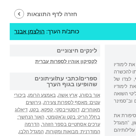
חזרה לדף התוצאות
כותב/ת הערך:
הולצמן אבנר
לינקים חיצוניים
לקסיקון אוהיו לספרות עברית
את לימודיו
תו להכשרה
ספרים/כתבי עת/עיתונים
 לצדו של
שהופיעו בגוף הערך
ה, שבה החל את לימודיו
ם של פליטי השואה
אור בסורג
,
ארץ אשה
,
באמצע הרומן
,
ביכורי
וב"סמינר
עטים: מאסף לספרות צעירה
,
גירושים
מאוחרים
,
דוסטוייבסקי, קפקא, בקט
,
דיאלוג
בסיפורת את
בחלל הריק: בקט וג'אקומטי
,
האור הנחשך:
ם בספרו הראשון, "המגדל
ערכים אסתטיים בספר הזוהר
,
הדרמה
עלילותיהם
המודרנית: מבואות ומקורות
,
המגדל הלבן
,