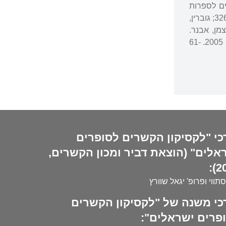
 עזריאל. "אנו מחכים לספרות
אחרת: בשולי הסיפור 'פסק דין' למתי מגד". "לעבר האדם". תל אביב: ספרית פועלים. 1953. 326-318; גוברין,
ן-הארץ כסופר עברי". ירושלים: כרמל. 2011; הולצמן, אבנר.
"באין מטרה". "מפת דרכים: סיפורת עברית כיום". תל אביב: הקיבוץ המאוחד וספרי סימן קריאה. 2005. 61-
כי "לקסיקון הקשרים לסופרים
אלים" (הוצאת דביר ומכון הקשרים,
20
סתווי ופרופ' יגאל שוורץ
כי משנה של "לקסיקון הקשרים
פרים ישראלים":