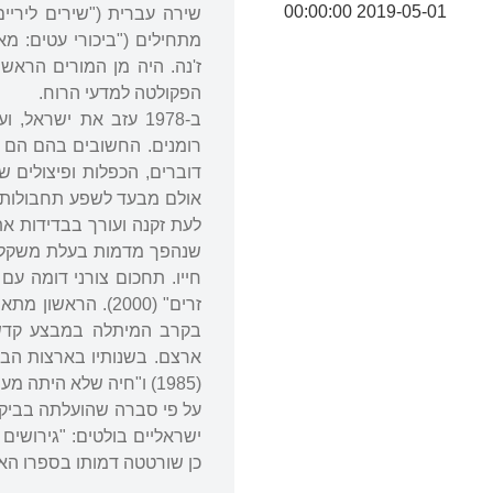
2019-05-01 00:00:00
ז'נה. היה מן המורים הראש
הפקולטה למדעי הרוח.
ב-1978 עזב את ישרא
דוברים, הכפלות ופיצולים ש
אולם מבעד לשפע תחבולות הא
לעת זקנה ועורך בבדידות את
שנהפך מדמות בעלת משקל אי
זרים" (2000). הר
בקרב המיתלה במבצע קדש, 
ארצם. בשנותיו בארצות הברי
(1985) ו"חיה שלא היתה מעולם: בחיפוש אחר היוניקורן" (1992).
על פי סברה שהועלתה בביקור
ישראליים בולטים: "גירושים
כן שורטטה דמותו בספרו האוט