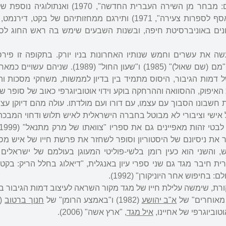
שירה עברית ("שירים ליריים: מבחר מן השירה העברית החדשה", 1970
מתחילים ("ביכורי עטים: מאסף לספרות צעירה", 1971) ותירגם ממחזותיהם של בקט, 
ונים באוניברסיטת חיפה, ובשנות השבעים שימש בה ראש החוג לספ
ל, ועשה את עשרים וחמש שנותיו האחרונות בניו יורק. בתקופה זו פי
רומנים. החשובים בהם הם "מם (שם שאול)" (1985) ו"שעון החול" (1989
ל דמות הגיבור, היסוס מתמיד בין בדיון לממשות, משחקי מסכות וה
יפוק, ההסוואה וההרחקה בוקע וידוי אוטוביוגרפי כאוב של סופר ש
 חשבונו הסבוך עם עצמו, עם דורו ועם מולדתו. עולה מהם דיוקן עצ
שי וציבורי לא מבוטל בחברה הישראלית לאיש תלוש ודחוי המבכה
אשון מתאר את ניסיונם של היסטוריון וסופר לשחזר את פרשת חייו של איש מ
והשני הוא כעין רומן בלשי-פוליטי המעוגן בעולמם של ישראלים
ת חיבר מגד גם שני ספרי עיון באנגלית, "דיאלוג בחלל הריק: בקט ו
ת, שימשה עלילת חייו של מגד מקור השראה לעיצוב דמות הגיבור בש
 מאוחרים" של
א"ב יהושע
(1982) ו"באמצע הרומן" של
חנוך ברטוב
וביוגרפי של אחיינו,
איל מגד
, "ארץ אשה" (2006).