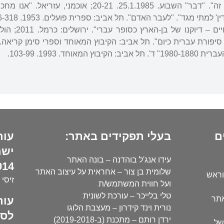
אביגל, שוש. "מה קרה לכל זה". "דבר" השבוע. 25.1.1985. 20-21; אוכמני,
: חסד החיים – דיוקנו של ב
ם
בעלי תפקידים באתר:
עור
ישר
עידו אנג'ל בוהדנה – בונה האתר
14):
שלומית בן צור – אחראית על עיצוב האתר
וראש
זיסי 
ועל חווית המשתמש/ת
טלי בלייכר – עורכת לשונית
עור
אתר
נורית וינד קידרון – מעצבת הלוגו
לסו
ירדן רותם – מתכנת (ב-2019-2018)
של