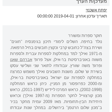
מעדכן/ת הערך
יפתח אשכנזי
תאריך עדכון אחרון: 2019-04-01 00:00:00
חוקר ספרות ומשורר
נולד בחיפה. השלים לימודי תיכון בגימנסיה "חוגים"
ושירת בצה"ל כחובש קרבי וכקצין חובשים בחיל הרפואה.
מ-1971 ואילך למד במחלקות לספרות עברית ולספרות
משווה באוניברסיטת בר-אילן, אצל פרופ'
אברהם שאנן
ופרופ' משה שוורץ. עבודותיו לתואר שני ושלישי עסקו
בשירת ש' שלום. משנות השבעים ואילך משמש כמרצה
במחלקה לספרות עם ישראל באוניברסיטת בר-אילן,
ומ-2000 כפרופסור מן המניין. כיהן כראש המחלקה
(2002-1998), כראש המרכז ליידיש (2011-1997), כראש
מכון קורצווייל לחקר הספרות (מ-1997 ואילך) וכראש
היחידות הבין-תחומיות. מאז 2009 עמית מחקר בכיר
ב"מכון שלום הרטמן" בירושלים. במהלך שנות עבודתו