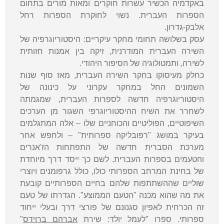
באקדמיה הכשיר עשרות חוקרים ומאות מורים בתחום
הספרות העברית. נשוי לחוקרת הספרות רחל
אלבק-גדרון.
עסק בשלושה תחומי מחקר עיקריים: היסטוריוגרפיה של
השירה העברית המודרנית, זיקה בין אמנות חזותית
לשירה, ותמטולוגיה של הסיפור היהודי.
כחלק מעיסוקו בחקר השירה העברית, מאז סוף שנות
השמונים החל במחקר עקרוני על כינונה של
היסטוריוגרפיה חדשה לספרות העברית, שמגמתה
לשחרר את השיח ההיסטוריוגרפי השגור מן הערכים
השיפוטיים, הפוליטיים והכוחניים שלו – אלה המתגלמים
בעיקר במושג "רפובליקה ספרותית" – ולחפש אחר
מערכת הסברית חדשה של התפתחות הז'אנרים
והטעמים בספרות העברית. לשם כך ייסד דרך מיוחדת
של בחינת המרחב הספרותי כולו, כולל גרפומנים ויוצרי
שוליים שההשתתפות שלהם בחיים הספרותיים קובעת
את מה שהוא מכנה "הטעם הממוצע". הגדרתו של טעם
זה הכרחית לאפיון סגנונם של פורצי דרך ובעלי ייחוד
ספרותי. ספרו "לעמל יולד: שירת
אברהם ברוידס
"