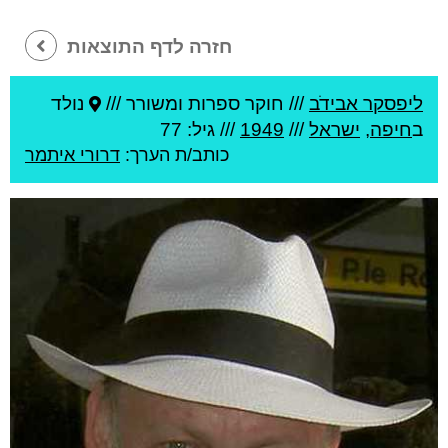
חזרה לדף התוצאות
ליפסקר אבידֹב
///
חוקר ספרות ומשורר ///
נולד
ב
חיפה
,
ישראל
///
1949
/// גיל: 77
כותב/ת הערך:
דרורי איתמר