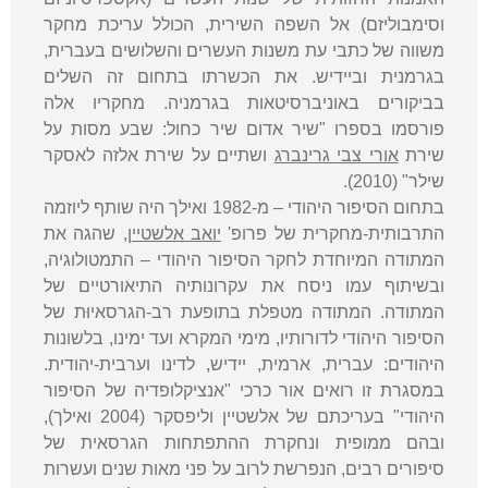
וסימבוליזם) אל השפה השירית, הכולל עריכת מחקר
משווה של כתבי עת משנות העשרים והשלושים בעברית,
בגרמנית וביידיש. את הכשרתו בתחום זה השלים
בביקורים באוניברסיטאות בגרמניה. מחקריו אלה
פורסמו בספרו "שיר אדום שיר כחול: שבע מסות על
שירת
אורי צבי גרינברג
ושתיים על שירת אלזה לאסקר
שילר" (2010).
בתחום הסיפור היהודי – מ-1982 ואילך היה שותף ליוזמה
התרבותית-מחקרית של פרופ'
יואב אלשטיין
, שהגה את
המתודה המיוחדת לחקר הסיפור היהודי – התמטולוגיה,
ובשיתוף עמו ניסח את עקרונותיה התיאורטיים של
המתודה. המתודה מטפלת בתופעת רב-הגרסאיוּת של
הסיפור היהודי לדורותיו, מימי המקרא ועד ימינו, בלשונות
היהודים: עברית, ארמית, יידיש, לדינו וערבית-יהודית.
במסגרת זו רואים אור כרכי "אנציקלופדיה של הסיפור
היהודי" בעריכתם של אלשטיין וליפסקר (2004 ואילך),
ובהם ממופית ונחקרת ההתפתחות הגרסאית של
סיפורים רבים, הנפרשת לרוב על פני מאות שנים ועשרות