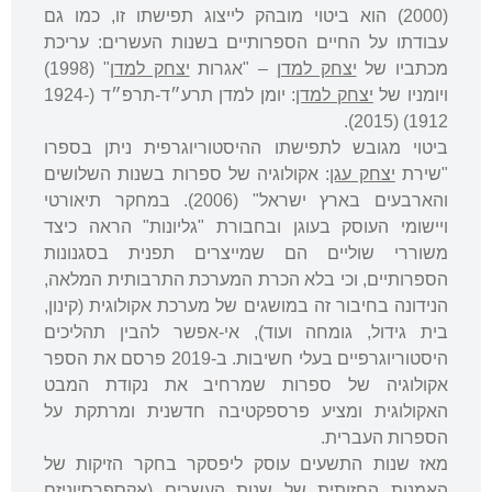
(2000) הוא ביטוי מובהק לייצוג תפישתו זו, כמו גם
עבודתו על החיים הספרותיים בשנות העשרים: עריכת
מכתביו של
יצחק למדן
– "אגרות
יצחק למדן
" (1998)
ויומניו של
יצחק למדן
: יומן למדן תרע״ד-תרפ״ד (1924-
1912) (2015).
ביטוי מגובש לתפישתו ההיסטוריוגרפית ניתן בספרו
"שירת
יצחק עגן
: אקולוגיה של ספרות בשנות השלושים
והארבעים בארץ ישראל" (2006). במחקר תיאורטי
ויישומי העוסק בעוגן ובחבורת "גליונות" הראה כיצד
משוררי שוליים הם שמייצרים תפנית בסגנונות
הספרותיים, וכי בלא הכרת המערכת התרבותית המלאה,
הנידונה בחיבור זה במושגים של מערכת אקולוגית (קינון,
בית גידול, גומחה ועוד), אי-אפשר להבין תהליכים
היסטוריוגרפיים בעלי חשיבות. ב-2019 פרסם את הספר
אקולוגיה של ספרות שמרחיב את נקודת המבט
האקולוגית ומציע פרספקטיבה חדשנית ומרתקת על
הספרות העברית.
מאז שנות התשעים עוסק ליפסקר בחקר הזיקות של
האמנות החזותית של שנות העשרים (אקספרסיוניזם