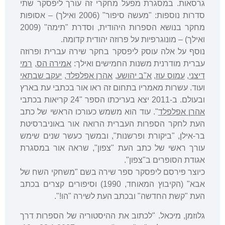
גרסאות. במסגרת מפעל מחקרי זה עורך ליפסקר שתי
סדרות נוספות: "מעשה סיפור" (2006 ואילך) – אסופות
מחקר בנושא הספרות היהודית, וסדרת "תימה" (2009
ואילך) – מונוגרפיות על פרוזה יהודית קדומה.
נוסף על אלה עוסק ליפסקר בחקר שירה עברית ופרוזה
עברית מודרנית משנות החמישים ואילך:
אמירה הס
,
רמי
דיצני
,
עמוס עוז
,
א"ב יהושע
,
אהרן אפלפלד
,
יעקב שבתאי
ועוד. עשרות מאמריו בתחום זה ראו אור בכתבי עת בארץ
ובעולם. ב-2011 יצא בעריכתו הספר "24 קריאות בכתבי
אהרן אפלפלד
". עוד הוא משמש כעורכו הראשי של כתב
העת לחקר הספרות העברית הרואה אור באוניברסיטת
בר-אילן, "ביקורת ופרשנות", ובמשך כעשר שנים שימש
עורך ראשי של כתב העת "צפון", שראה אור במסגרת
אגודת הסופרים ב"צפון".
כיוצר פירסם ליפסקר ספר שירה בשם "משחקי השח של
אבא" (הקיבוץ המאוחד, 1990) וסיפורים קצרים בכתב
העת "קשת החדשה" ובכתב העת לשירה "הו!".
גלוזמן, מיכאל. "לכתוב את ההיסטוריה של הספרות דרך