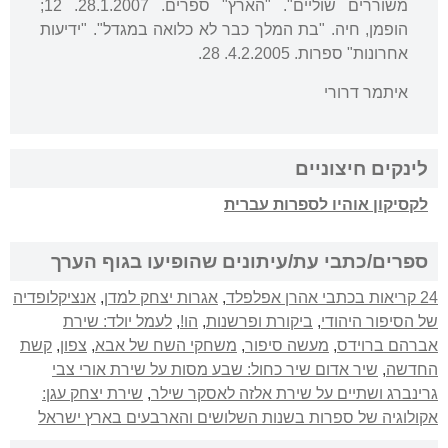
משוררים שוליים". "הארץ" ספרים. 28.1.2007. 12;
הופמן, חיה. "בת המלך כבר לא כלואה במגדל". "ידיעות
אחרונות" ספרות. 4.2.2005. 28.
איתמר דרורי
לינקים חיצוניים
לקסיקון אוהיו לספרות עברית
ספרים/כתבי עת/עיתונים שהופיעו בגוף הערך
24 קריאות בכתבי אהרן אפלפלד
,
אגרות יצחק למדן
,
אנציקלופדיה
של הסיפור היהודי
,
ביקורת ופרשנות
,
הו!
,
לעמל יולד: שירת
אברהם ברוידס
,
מעשה סיפור
,
משחקי השח של אבא
,
צפון
,
קשת
החדשה
,
שיר אדום שיר כחול: שבע מסות על שירת אורי צבי
גרינברג ושתיים על שירת אלזה לאסקר שילר
,
שירת יצחק עגן:
אקולוגיה של ספרות בשנות השלושים והארבעים בארץ ישראל