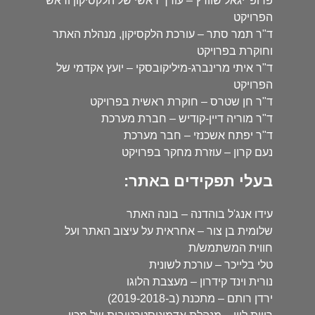
פרופ' יגאל שוורץ – עורך ראשי של הלקסיקון וראש
הפרויקט
ד"ר תמר סתר – עורכת הלקסיקון, מנהלת האתר
וחוקרת בפרויקט
ד"ר איתי מרינברג-מיליקובסקי – יועץ אקדמי של
הפרויקט
ד"ר חן שטרס – חוקרת ראשית בפרויקט
ד"ר מוריה דיין-קודיש – חברת מערכת
ד"ר יפתח אשכנזי – חבר מערכת
נעם קרון – עוזרת מחקר בפרויקט
בעלי תפקידים באתר:
עידו אנג'ל בוהדנה – בונה האתר
שלומית בן צור – אחראית על עיצוב האתר ועל
חווית המשתמש/ת
טלי בלייכר – עורכת לשונית
נורית וינד קידרון – מעצבת הלוגו
ירדן רותם – מתכנת (ב-2019-2018)