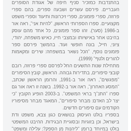
בהתנדבות כמזכיר סניף חיפה של אגודת הסופרים
העבריים. פירסם עשרים ושבעה ספרים, בהם ספרי
פרוזה, ספרי פזמונים, ספרי זיכרונות ותיעוד וספרי משפט
מקצועיים. ספרו הספרותי הראשון, "להיות אני", ראה אור
ב-1986 (סער). זהו ספר פזמונים, כל אחד מהם עוסק
בהיבט אחר באישיותו ובמצבי חייו, כאיש משפחה, יהודי,
ציוני, חייל, בונה חופשי ועוד. בהמשך פירסם ספר
פזמונים נוסף, "הכל נשאר במשפחה: שירים ומקאמות
להורים ולטף" (1999).
מתחילת שנות התשעים החל לפרסם ספרי פרוזה, רובם
קובצי סיפורים, בתדירות גבוהה. הראשון, קובץ הסיפורים
"מפגשים", ראה אור ב-1991, והרומן הראשון שכתב,
"המסע האחרון", ראה אור ב-1992. בשנה זו ראה אור גם
ספרו "התנ"ך בראי המשפט". ב-2003 הופיע הקובץ "כי
יצר לב האדם: מבחר סיפורים", המאגד מבחר מסיפוריו
הקודמים עם סיפורים חדשים.
בספריו בולט העיסוק בנושאים כגון צבא, משפט ודת
בישראל, וכן בזוגיות ובסוגיית הבגידות. ההיבט המשפטי
בולט במיוחד ברומן "ליהנות מן הספק?: עלילה ומשפט"