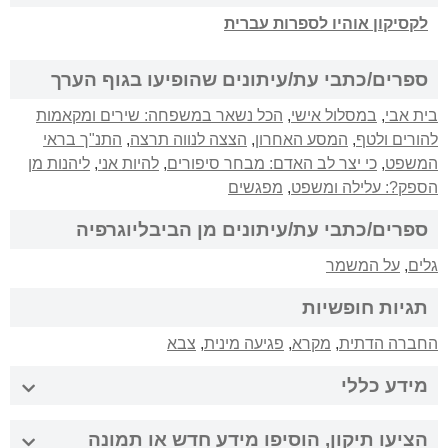
לקסיקון אוהיו לספרות עברית
ספרים/כתבי עת/עיתונים שהופיעו בגוף הערך
בית אבי
,
במסלול אישי
,
הכל נשאר במשפחה: שירים ומקאמות
להורים ולטף
,
המסע האחרון
,
הצצה לנווה תרצה
,
התנ"ך בראי
המשפט
,
כי יצר לב האדם: מבחר סיפורים
,
להיות אני
,
ליהנות מן
הספק?: עלילה ומשפט
,
מפגשים
ספרים/כתבי עת/עיתונים מן הביבליוגרפיה
גלים
,
על המשמר
תגיות חופשיות
החברה הדתית
,
מקרא
,
פגיעה מינית
,
צבא
מידע כללי
הציעו תיקון, הוסיפו מידע חדש או תמונה