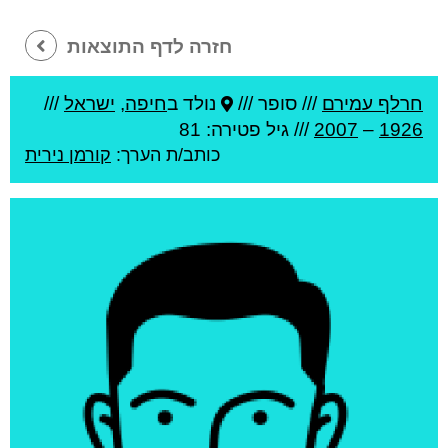
חזרה לדף התוצאות
חרלף עמירם
///
סופר ///
נולד ב
חיפה
,
ישראל
///
1926
–
2007
/// גיל
פטירה: 81
כותב/ת הערך:
קורמן נירית