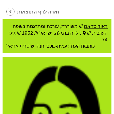
חזרה לדף התוצאות
דאוד סהאם
///
משוררת, עורכת ומתרגמת בשפה
הערבית ///
נולדה ב
רמלה
,
ישראל
///
1952
/// גיל:
74
כותב/ת הערך:
עמית-כוכבי חנה
,
שיטרית אריאל