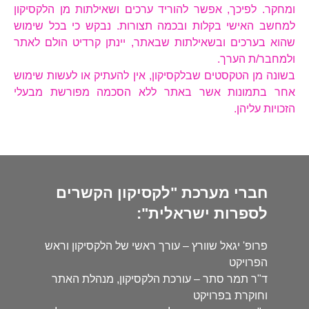
ומחקר. לפיכך, אפשר להוריד ערכים ושאילתות מן הלקסיקון
למחשב האישי בקלות ובכמה תצורות. נבקש כי בכל שימוש
שהוא בערכים ובשאילתות שבאתר, יינתן קרדיט הולם לאתר
ולמחבר/ת הערך.
בשונה מן הטקסטים שבלקסיקון, אין להעתיק או לעשות שימוש
אחר בתמונות אשר באתר ללא הסכמה מפורשת מבעלי
הזכויות עליהן.
חברי מערכת "לקסיקון הקשרים
לספרות ישראלית":
פרופ' יגאל שוורץ – עורך ראשי של הלקסיקון וראש
הפרויקט
ד"ר תמר סתר – עורכת הלקסיקון, מנהלת האתר
וחוקרת בפרויקט