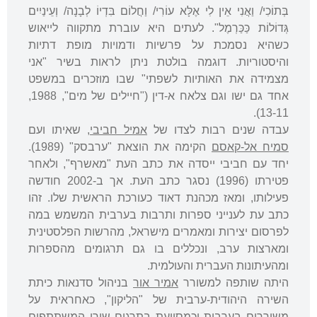
בְּתוֹכִי/ וַאֲנִי אֵין לִי אֶלָּא עוֹרִי/ וַחֲלוֹם בִּדְיוֹ לְבָנָה/ וְעֵינַיִים
גְּדוֹלוֹת כַּכַּרְמֶל". לעתים היא עוברת מתקווה לייאוש
כשהיא נסמכת על פרשיות ודמויות מופת דתיות
והיסטוריות. דוגמה בולטת ניתן לראות בשיר "אני
מצמידה את האותיות לשפתי" שבו מוזכרים במשפט
אחד גם ישו וגם צלאח א-דין ("חיילים של מים", 1988,
13-11).
עבדה שנים רבות לצדו של
אמיל חביבי
, שאיתו ועם
סמיח אל-קאסם
הקימה את הוצאת "ערבסק" (1989).
יחד עם חביבי ייסדה את כתב העת "מאשרף", ולאחר
פטירתו (1996) נסגר כתב העת. אך ב-2002 חודשה
פעילותו, ומאז מכהנת דאוד כעורכת הראשית שלו. זהו
כתב עת לענייני ספרות ותרבות בערבית המשמש במה
לפרסום יצירות ומאמרים מישראל, מהרשות הפלסטינית
ומארצות ערב, ונכללים בו גם תרגומים מהספרות
ומהעיתונות העברית והעולמית.
היתה שותפה למשורר
אמיר אור
בניהול סדנאות כיתת
השירה היהודית-ערבית של "הליקון", כאחראית על
משוררים בערבית וכמסייעת בתרגום שירי המשתתפים