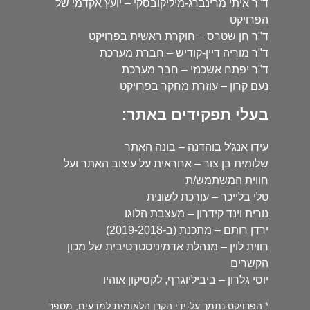
ד"ר איתי מרינברג-מיליקובסקי – יועץ אקדמי של
הפרויקט
ד"ר חן שטרס – חוקרת ראשית בפרויקט
ד"ר מוריה דיין-קודיש – חברת מערכת
ד"ר יפתח אשכנזי – חבר מערכת
נעם קרון – עוזרת מחקר בפרויקט
בעלי תפקידים באתר:
עידו אנג'ל בוהדנה – בונה האתר
שלומית בן צור – אחראית על עיצוב האתר ועל
חווית המשתמש/ת
טלי בלייכר – עורכת לשונית
נורית וינד קידרון – מעצבת הלוגו
ירדן רותם – מתכנת (ב-2019-2018)
רווית לוין – מנהלת אדמיניסטרטיבית של מכון
הקשרים
יוסי גלרון – ביביליוגרף, לקסיקון אוהיו
* הפרויקט נתמך על-ידי הקרן הלאומית למדעים, מספר