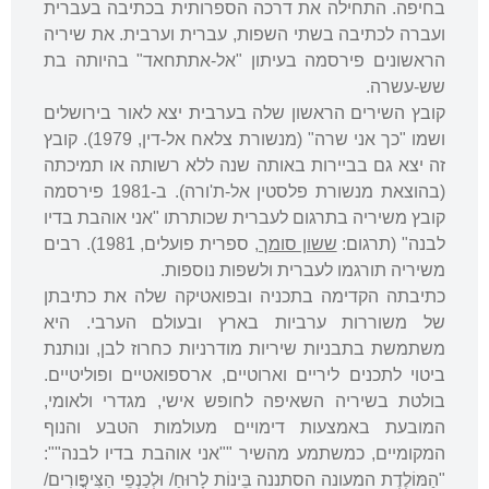
בחיפה. התחילה את דרכה הספרותית בכתיבה בעברית
ועברה לכתיבה בשתי השפות, עברית וערבית. את שיריה
הראשונים פירסמה בעיתון "אל-אתתחאד" בהיותה בת
שש-עשרה.
קובץ השירים הראשון שלה בערבית יצא לאור בירושלים
ושמו "כך אני שרה" (מנשורת צלאח אל-דין, 1979). קובץ
זה יצא גם בביירות באותה שנה ללא רשותה או תמיכתה
(בהוצאת מנשורת פלסטין אל-ת'ורה). ב-1981 פירסמה
קובץ משיריה בתרגום לעברית שכותרתו "אני אוהבת בדיו
לבנה" (תרגום:
ששון סומך
, ספרית פועלים, 1981). רבים
משיריה תורגמו לעברית ולשפות נוספות.
כתיבתה הקדימה בתכניה ובפואטיקה שלה את כתיבתן
של משוררות ערביות בארץ ובעולם הערבי. היא
משתמשת בתבניות שיריות מודרניות כחרוז לבן, ונותנת
ביטוי לתכנים ליריים וארוטיים, ארספואטיים ופוליטיים.
בולטת בשיריה השאיפה לחופש אישי, מגדרי ולאומי,
המובעת באמצעות דימויים מעולמות הטבע והנוף
המקומיים, כמשתמע מהשיר ""אני אוהבת בדיו לבנה"":
"הַמּוֹלֶדֶת המעונה הסתננה בֵּינוֹת לָרוּחַ/ וּלְכַנְפֵי הַצִּיפֳּורִים/