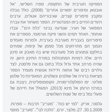
המוזיקה הערבית של התקופה. ספרו השלישי, "אל
אובטאן וסיפורים יפואיים אחרים" (2008), כולל נובלה
ומקבץ סיפורים קצרים, שגיבוריהם אנגלים, ערבים
ויהודים החיים ביפו המנדטורית. הספר משחזר את עברה
המפואר של העיר, שנודעה בכינוי "כלת הים״. עבדו
ואחמד, האחד תמים והשני פיקח וערמומי, מספרים את
סיפוריהם בעברית מעורבת בערבית, ולמרות מעמדם
הנמוך הם מתרחקים מכל סממן של קיפוח, שמחים
בחלקם ונמנעים מכל מעורבות שיש בה מאבק או סיכון
חיים. אלה דמויות המתנהלות במזרח התיכון הישן, זה
שהיה מרחב אחד גדול וכלל בתוכו גם את פלסטין. לצד
גילויים רבים של אחווה וידידות אנושית מעמיד הספר
מציאות ברורה של שולטים ונשלטים, המאפיינת כל שלטון
פוליטי. יפו הפולקלוריסטית, הקוסמופוליטית, ניצבת גם
במרכז הרומן אל מינא (2013), המגולל את חייהם של
פועלי נמל ביפו של שנות השלושים.
גלסנר, אריק. "למי יש כוח". "מעריב" תרבות – ספרות.
30.1.2009. 27; מלצר, יורם. "הלכה לנו״. "מעריב" מוסף