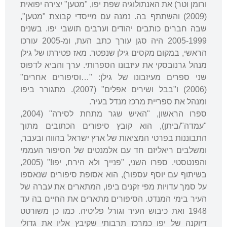
ורומן וטר) את האנתולוגיה שפת יפו, "מטען" יצירה יפואית
(2009) והשתתף בה. נמנה עם מייסדי קבוצת "מטען",
שבה חברים כותבים יהודים וערבים תושבי יפו. בשנים
2005-1999 היה סגן עורך כתב העת, ומ-2005 עורכו
הראשי, במקום מקסים גילן שנפטר. מאז פטירתו של גילן
מנהל גרנובסקי את עיזבונו הספרותי. ערך והביא לדפוס
שני ספרים מעיזבונו של גילן: "…וסיפורים אחרים"
(2006) ו"בבל ושירים אפלים" (2007). מתגורר ביפו
ומנהל את ספריית מרכז מנדל בעיר.
ספרו הראשון, "האיש שגר מתחת לסירה" (2004,
"עמדה"/ביתן), הוא קובץ סיפורים הכתובים מתוך
התבוננות בפרטי המציאות של ארץ ישראל בהווה ובעבר,
ומשלבים ריאליזם חד עם אלמנטים של הסיפור העממי
והפנטסטי. ספרו השני, "פנייך ולא הירח, יפו!" (2005,
בשיתוף עם יוסף עספור), הוא אסופת סיפורים שנאספו
על סמך עדויות מפי זקנים ביפו, המתארים את עברה של
העיר בימי המנדט. הסיפורים מתארים את החיים בה עד
1948 ואת כיבוש העיר וגורל פליטיה. כמו כן משורטט
דיוקנה של יפו כמרכז תרבותי שקיבץ אליו את גדולי