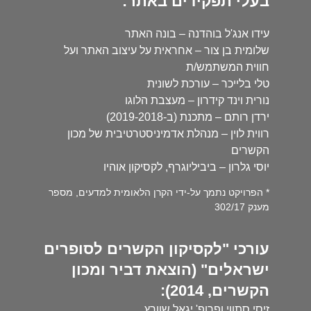
בעלי תפקידים באתר:
עידו אנג'ל בוהדנה – בונה האתר
שלומית בן צור – אחראית על עיצוב האתר ועל
חווית המשתמש/ת
טלי בלייכר – עורכת לשונית
נורית וינד קידרון – מעצבת הלוגו
ירדן רותם – מתכנת (ב-2019-2018)
רווית לוין – מנהלת אדמיניסטרטיבית של מכון
הקשרים
יוסי גלרון – ביביליוגרף, לקסיקון אוהיו
* הפרויקט נתמך על-ידי הקרן הלאומית למדעים, מספר
מענק 302/17
עורכי "לקסיקון הקשרים לסופרים
ישראלים" (הוצאת דביר ומכון
הקשרים, 2014):
זיסי סתווי ופרופ' יגאל שוורץ