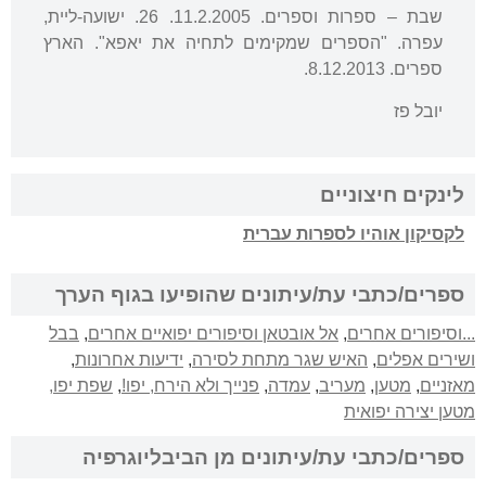
שבת – ספרות וספרים. 11.2.2005. 26. ישועה-ליית,
עפרה. "הספרים שמקימים לתחיה את יאפא". הארץ
ספרים. 8.12.2013.
יובל פז
לינקים חיצוניים
לקסיקון אוהיו לספרות עברית
ספרים/כתבי עת/עיתונים שהופיעו בגוף הערך
...וסיפורים אחרים
,
אל אובטאן וסיפורים יפואיים אחרים
,
בבל
ושירים אפלים
,
האיש שגר מתחת לסירה
,
ידיעות אחרונות
,
מאזניים
,
מטען
,
מעריב
,
עמדה
,
פנייך ולא הירח, יפו!
,
שפת יפו,
מטען יצירה יפואית
ספרים/כתבי עת/עיתונים מן הביבליוגרפיה