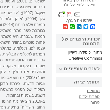
לשמירת הערך באיזור
ישראליים, 01
האישי, לחצו על הלב
שתפו את הערך:
הנערה שלא הייתה (2014) והבחורים של קלרה (2017). רוב הספרים פורסמו בהוצאת זמורה-ביתן.
WhatsApp
Gmail
LinkedIn
Twitter
Facebook
ככותבת ספרי מתח, משתייכת
המאה שעברה. היא משתמשת
זכויות היוצרים של
פחות מוכרים בהוויה הישראל
התמונה
עצמן לפני תעלומה. במהלך 
מתוך ויקיפידה, רישיון
הפתרון לתעלומה הבלשית, גא
Creative Commnos
שנכתב בעקבות מצוקתה בתק
ז'אנרים אופייניים
ומתעדים את תהליך גוויעתן
שני" (2003) גם הו
תחומי יצירה
תפקודו של הפרט במשפחה לב
מחזאות
דשנה, בשנינות ובהומור.
ספרות ילדים
ב-2019 הוציאה את הר
פרוזה
רחוב "השילוח" בחיפה. הסי