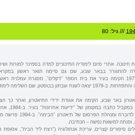
19
/// גיל: 80
 חינוכה. אחרי סיום לימודיה התיכוניים למדה בסמינר למורות ושי
-חיילת. ב-1967 עברה להתגורר בבאר שבע, שם גם סיימה תואר ראשון במק
באוניברסיטת בן-גוריון. ב-1975 הקימה בעיר את בית הספר "דקלים", מסגרת עמלנית 
בישראל לנערים ליקויי למידה והתפתחות. ב-1979 יצאה לשנת שבתון בבוסטון, שם השלי
 תיאטרון באר שבע, הקימה את אגודת ידידי התיאטרון, ואחר כך הצ
כמנהלת שיווק ויחסי ציבור. במק
עברה לתל אביב והתמנתה לדוברת ומנהלת הפרס
, ופנתה למשאת נפשה – הכתיבה.
ללים סיפורים קצרים, עריכת אנתולוגיה ("רצח ליד הבית", אסופת ס