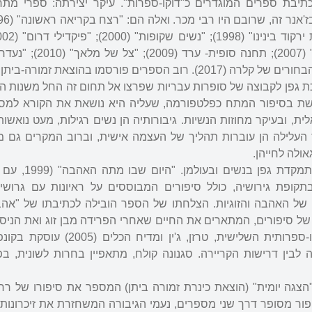
20) ועיסוק בכתיבת ספרים המוגדרים כ"דוקו-ספרות". עיקר יצירתה: ספרי מ
 גפן לקבוצה של סופרות עבריות שפרצו אל תחום זה החל משנות ה
 בסיפור המתח כפלטפורמה, שעליה היא נושאת את הקורא למסע
ית, ובעיקר מחוזות הנשיות. גיבורותיה הן נשים רגילות, מעט נואשו
העלילה הן עוברות תהליך של העצמה אישית, וברוב המקרים גם מ
ולה לחייהן.
גם בתחום הדוקו-ספרות מתמקדת ג
ופת גירושיה, כולל סיפורים המבוססים על ראיונות עם גרושים
 של האהבה והזוגיות. הצלחתו של הספר הובילה לכתיבתו של "אה
א אסופה של סיפורים, המתארים את החיים שאחרי הפרידה מבן זוג ואת הניסי
זוגיות חדשה. יצירתה הדוקו-ספרותית השלישית, טרזן, ג'ין 
ין דרישות הקריירה. סגנונה קולח, מתאפיין בחרות לשונית, בפי
ומן "הצגה יומית" (הוצאת כינרת זמורה ביתן) המספר את סיפורו של רח
פור מסופר דרך שני מספרים, נעמי הגיבורה המשחזרת את זיכרונות