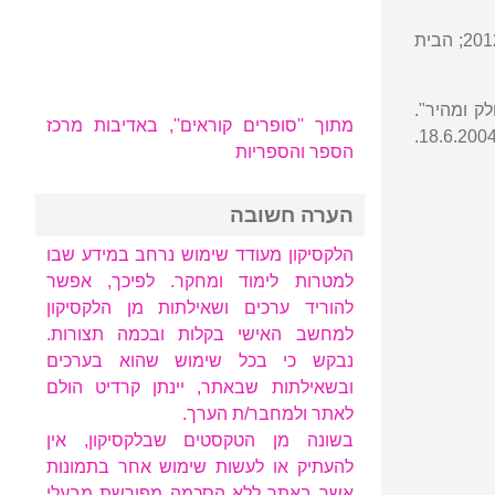
כתבה גם ספרי ילדים (הסיפור המופלא של הזברה גאולה, 2012; הילדה שרצתה להיות נסיכה, 2012; הבית
28-; מירן, ראובן. "קל, חלק ומהיר".
מתוך ''סופרים קוראים'', באדיבות מרכז
"ידיעות אחרונות" ספרות. 4.7.1997. 27-26; פריד, ירון. "באה ולוקחת". "ידיעות אחרונות" ספרות. 18.6.2004.
הספר והספריות
הערה חשובה
הלקסיקון מעודד שימוש נרחב במידע שבו
למטרות לימוד ומחקר. לפיכך, אפשר
להוריד ערכים ושאילתות מן הלקסיקון
למחשב האישי בקלות ובכמה תצורות.
נבקש כי בכל שימוש שהוא בערכים
ובשאילתות שבאתר, יינתן קרדיט הולם
לאתר ולמחבר/ת הערך.
בשונה מן הטקסטים שבלקסיקון, אין
להעתיק או לעשות שימוש אחר בתמונות
אשר באתר ללא הסכמה מפורשת מבעלי