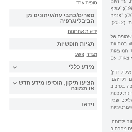
תח. עד היום
סופית ערד
פרסמה שנים-עשר ספרים בז'אנר זה, שרובם היו רבי מכר. ואלה הם: "רצח בקריאה ראשונה" (1996); "עוקף
ספרים/כתבי עת/עיתונים מן
שיקגו" (1997); "עד שהמוות ירקוד בינינו" (1998); "נשים שקופות" (2000); "פיקדילי דרום" (2002); "פנמה
הביבליוגרפיה
ג'ק" (2004); "אבק יהלומים" (2007); תחנה סופית- ערד (2009); "צל של מלאך" (2010); "נעדרת" (2012);
ידיעות אחרונות
שמונים של
תגיות חופשיות
 במחוזות
ת, המוצאות
מגדר
,
פשע
וצאות, עם
מידע כללי
פן בנשים ובעולמן. "היום שבו מתה האהבה" (1999, עם אילת רדין)
 וילדיהם,
הציעו תיקון, הוסיפו מידע חדש
בה בסיבוב
או תמונה
ונות לבנות
ומדיח הכלים (2005) עוסקת בקונפליקט שבין
וידאו
גורטיביות
וב ילדותה,
יה מהרחוב