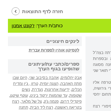
חזרה לדף התוצאות
כותב/ת הערך:
ז'קונט אמנון
לינקים חיצוניים
לקסיקון אוהיו לספרות עברית
רתה בצה"ל
רא ובספרות
ספרים/כתבי עת/עיתונים
ראשונה מסוגה
שהופיעו בגוף הערך
מה לימודי תואר שני
אבק יהלומים
,
אהבה בסיבוב שני
,
היום שבו
טרפה אליו
מתה האהבה
,
הצגה יומית
,
טרזן , ג'ין ומדיח
ביל כתבה במקומון של "ידיעות אחרונות" בעיר. ב-1984, אחרי גירושיה,
הכלים
,
ידיעות אחרונות
,
נעדרת
,
נשים
ום של תיאטרון "הבימה". ב-1994 פרשה מתחום יחסי
שקופות
,
עד שהמוות ירקוד בינינו
,
עוקף שיקגו
,
פיקדילי דרום
,
פנמה ג'ק
,
צל של מלאך
,
רצח
יפורי רצח
בקריאה ראשונה
,
רצח ליד הבית
,
תחנה