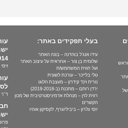
ם
בעלי תפקידים באתר:
עור
ישר
עידו אנג'ל בוהדנה – בונה האתר
14):
שלומית בן צור – אחראית על עיצוב האתר
וראש
זיסי 
ועל חווית המשתמש/ת
טלי בלייכר – עורכת לשונית
עור
אתר
נורית וינד קידרון – מעצבת הלוגו
לסו
ירדן רותם – מתכנת (ב-2019-2018)
של
ד"ר י
רווית לוין – מנהלת אדמיניסטרטיבית של מכון
הקשרים
חבר
יוסי גלרון – ביביליוגרף, לקסיקון אוהיו
ישר
פרופ'