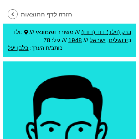
חזרה לדף התוצאות
ברק (וילד) דוד (דודו)
///
משורר ופזמונאי ///
נולד
ב
ירושלים
,
ישראל
///
1948
/// גיל: 78
כותב/ת הערך:
בלבן יעל