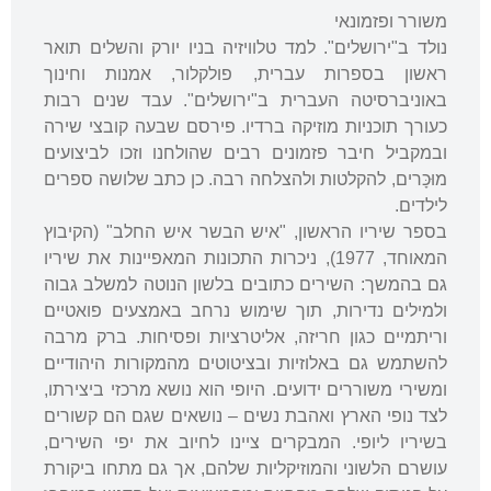
משורר ופזמונאי
נולד ב"ירושלים". למד טלוויזיה בניו יורק והשלים תואר
ראשון בספרות עברית, פולקלור, אמנות וחינוך
באוניברסיטה העברית ב"ירושלים". עבד שנים רבות
כעורך תוכניות מוזיקה ברדיו. פירסם שבעה קובצי שירה
ובמקביל חיבר פזמונים רבים שהולחנו וזכו לביצועים
מוּכָּרים, להקלטות ולהצלחה רבה. כן כתב שלושה ספרים
לילדים.
בספר שיריו הראשון, "איש הבשר איש החלב" (הקיבוץ
המאוחד, 1977), ניכרות התכונות המאפיינות את שיריו
גם בהמשך: השירים כתובים בלשון הנוטה למשלב גבוה
ולמילים נדירות, תוך שימוש נרחב באמצעים פואטיים
וריתמיים כגון חריזה, אליטרציות ופסיחות. ברק מרבה
להשתמש גם באלוזיות ובציטוטים מהמקורות היהודיים
ומשירי משוררים ידועים. היופי הוא נושא מרכזי ביצירתו,
לצד נופי הארץ ואהבת נשים – נושאים שגם הם קשורים
בשיריו ליופי. המבקרים ציינו לחיוב את יפי השירים,
עושרם הלשוני והמוזיקליות שלהם, אך גם מתחו ביקורת