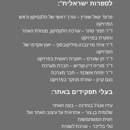
לספרות ישראלית":
פרופ' יגאל שוורץ – עורך ראשי של הלקסיקון וראש
הפרויקט
ד"ר תמר סתר – עורכת הלקסיקון, מנהלת האתר
וחוקרת בפרויקט
ד"ר איתי מרינברג-מיליקובסקי – יועץ אקדמי של
הפרויקט
ד"ר חן שטרס – חוקרת ראשית בפרויקט
ד"ר מוריה דיין-קודיש – חברת מערכת
ד"ר יפתח אשכנזי – חבר מערכת
נעם קרון – עוזרת מחקר בפרויקט
בעלי תפקידים באתר:
עידו אנג'ל בוהדנה – בונה האתר
שלומית בן צור – אחראית על עיצוב האתר ועל
חווית המשתמש/ת
טלי בלייכר – עורכת לשונית