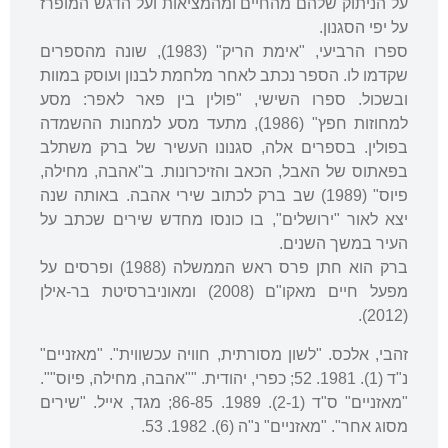
על הניתוק שלהם מהחיים ומהמציאות ועל הדגש המופרז
על יפי הסגנון.
ספרו הרביעי, "אימת הריק" (1983), שונה מהספרים
שקדמו לו. הספר נכתב לאחר מלחמת לבנון ועוסק במוות
ובשכול. ספרו השישי, "פולין בין פאר לאפר: מסע
למחוזות חפץ" (1986), מתעד מסע למחנות ההשמדה
בפולין. בספרים אלה, סגנונו העשיר של ברק משתלב
בפאתוס של האבל, הכאב והזיכרונות. ב"אהבה, מחילה,
פיוס" (1989) שב ברק לכתוב שירי אהבה. באותה שנה
יצא לאור "ירושלים", בו כונסו מחדש שירים שכתב על
העיר במשך השנים.
ברק הוא חתן פרס ראש הממשלה (1988) ופרסים על
מפעל חיים מאקו"ם (2008) ומאוניברסיטת בר-אילן
(2012).
זהבי, אלכס. "לשון מסורתית, חוויה עכשווית". "מאזניים"
נ"ד (1). 1981. 52; כפרי, יהודית. ""אהבה, מחילה, פיוס"".
"מאזניים" ס"ד (2-1). 1989. 86-85; מגד, אייל. "שירים
מסוג אחר". "מאזניים" נ"ה (6). 1982. 53.