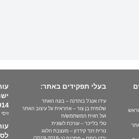
ם
בעלי תפקידים באתר:
עור
ישר
עידו אנג'ל בוהדנה – בונה האתר
14):
שלומית בן צור – אחראית על עיצוב האתר
וראש
זיסי 
ועל חווית המשתמש/ת
טלי בלייכר – עורכת לשונית
עור
אתר
נורית וינד קידרון – מעצבת הלוגו
לסו
ירדן רותם – מתכנת (ב-2019-2018)