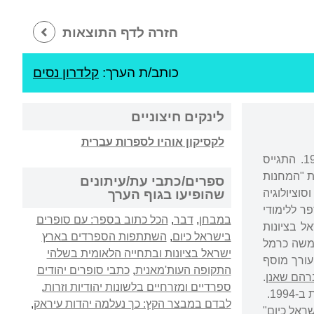
חזרה לדף התוצאות
כותב/ת הערך:
קלדרון נסים
לינקים חיצוניים
לקסיקון אוהיו לספרות עברית
נולד בהרָאָת, אפגניסטן. עלה ארצה עם משפחתו ב-1934. חי בירושלים ובתל אביב עד 1948. התגייס
חבר מנרה עד 1954, הדריך בתנועת "המחנות
ספרים/כתבי עת/עיתונים
עם ישראל וסוציולוגיה
שהופיעו בגוף הערך
 דוקטור מבית הספר ללימודי
במבחן
,
דבר
,
הכל כתוב בספר: עם סופרים
ל בציונות
בישראל כיום
,
השתתפות הספרדים בארץ
זכיר אישי של השר משה כרמל
ישראל בציונות ובתחייה הלאומית בשלהי
ן. החל ב-1960 עבד כעיתונאי ב"למרחב", והחל ב-1970 היה עורך מוסף
התקופה העות'מאנית
,
כתבי סופרים יהודים
רהם שאנן
.
ספרדיים ומזרחיים בלשונות יהודיות וזרות
,
לבדם במבצר הקץ: כך נעלמה יהדות עיראק
,
ראל כיום"