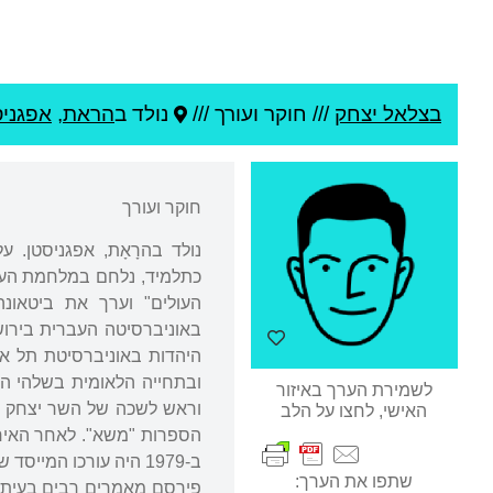
בצלאל יצחק
///
חוקר ועורך ///
נולד ב
הראת
,
אפגניס
חוקר ועורך
היהדות באוניברסיטת תל א
לשמירת הערך באיזור
האישי, לחצו על הלב
הספרות "משא". לאחר האיחו
ב-1979 היה עורכו המייסד של כתב העת "פעמים" (מכון בן צבי), ושימש בתפקיד עד צאתו לגמלאות ב-1994.
שתפו את הערך:
פירסם מאמרים רבים בעיתונ