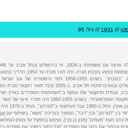
טן
///
1931
/// גיל: 95
כתלמיד, נלחם במלחמת העצמאות ונפצע בקיבוץ מנרה. היה 
העולים" וערך את ביטאונה, "במבחן". בשנים 1958-1955 למד היסטוריה של 
באוניברסיטה העברית בירושלים ובאוניברסיטת תל אביב. ב-2005 קיבל תואר
ביב. עבודת הדוקטור שלו עסקה ב"השתתפות הספרדים בארץ ישרא
ובתחייה הלאומית בשלהי התקופה העות'מאנית". בשנים 1960-1955 היה מ
וראש לשכה של השר יצחק בן אהר
ד בין "למרחב" ובין "דבר", המשיך בעריכת "משא", בשיתוף עם
אב
ים ובכתבי עת. כתב את הספרים "הכל כתוב בספר: עם סופרים ביש