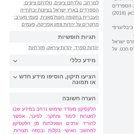
למרחב
,
נולדתם ציונים
,
נולדתם ציונים:
אק" (1976); "נולדתם ציונים": הספרדים
הספרדים בארץ ישראל בציונות ובתחייה
בארץ ישראל בציונות ובתחייה העברית בתקופה העות'מאנית" (2007); בארץ האבות של הטליבאן (2016)
העברית בתקופה העות'מאנית
,
פעמי מערב:
מחקרים על יהדות צפון אפריקה
,
פעמים
ביבליוגרפי
תגיות חופשיות
תו זכה בפרס ירושלים ובפרס נסים גאון. מכון בן צבי זכה ב-1985 בפרס ישראל
יהדות ספרד
,
יהדות עיראק
,
מזרחיות
ס הכט. על
מידע כללי
הציעו תיקון, הוסיפו מידע חדש
או תמונה
הערה חשובה
הלקסיקון מעודד שימוש נרחב במידע שבו
למטרות לימוד ומחקר. לפיכך, אפשר
להוריד ערכים ושאילתות מן הלקסיקון
למחשב האישי בקלות ובכמה תצורות.