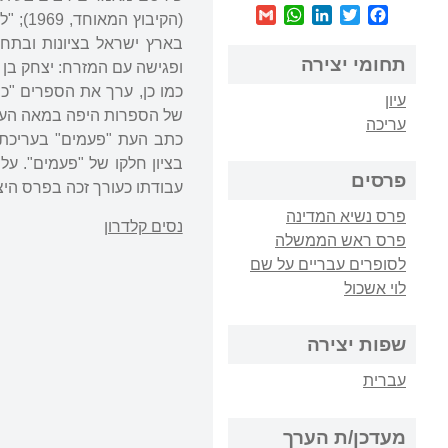
WhatsApp
Gmail
LinkedIn
Twitter
Facebook
תחומי יצירה
ופגישה עם המזרח: יצחק בן צבי 
כמו כן, ערך את הספרים "כתב
עיון
של הספרות היפה במאה העשרים (1982); "פעמי מערב: מחקרים על יהדות צפו
עריכה
בציון חלקו של "פעמים". על
פרסים
עבודתו כעורך זכה בפרס היצ
פרס נשיא המדינה
נסים קלדרון
פרס ראש הממשלה
לסופרים עבריים על שם
לוי אשכול
שפות יצירה
עברית
מעדכן/ת הערך