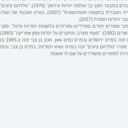
(הקיבוץ המאוחד, 1969); "לבדם במבצר הקץ: כך נעלמה יהדות עיר
ויהדות המזרח (2017).
י סופרים יהודים ספרדיים ומזרחיים בלשונות יהודיות וזרות": סקר 
ן אפריקה" (1983).
כתב העת "פעמים" בעריכ
 ספרו "נולדתם ציונים" זכה בפרס נשיא המדינה; בפרס בן צבי; ובפר
ירה לסופרים ומשוררים על שם לוי אשכול.