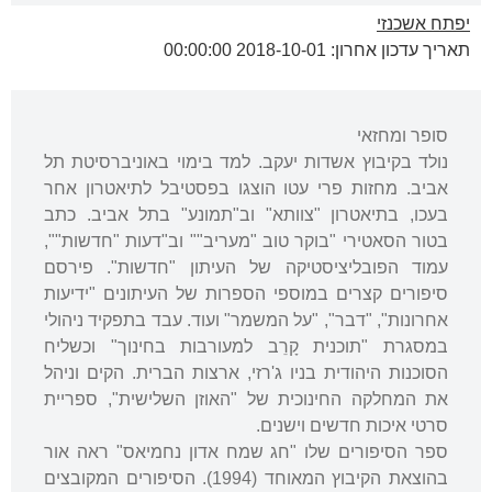
יפתח אשכנזי
תאריך עדכון אחרון: 2018-10-01 00:00:00
סופר ומחזאי
נולד בקיבוץ אשדות יעקב. למד בימוי באוניברסיטת תל
אביב. מחזות פרי עטו הוצגו בפסטיבל לתיאטרון אחר
בעכו, בתיאטרון "צוותא" וב"תמונע" בתל אביב. כתב
בטור הסאטירי "בוקר טוב "מעריב"" וב"דעות "חדשות"",
עמוד הפובליציסטיקה של העיתון "חדשות". פירסם
סיפורים קצרים במוספי הספרות של העיתונים "ידיעות
אחרונות", "דבר", "על המשמר" ועוד. עבד בתפקיד ניהולי
במסגרת "תוכנית קָרֵב למעורבות בחינוך" וכשליח
הסוכנות היהודית בניו ג'רזי, ארצות הברית. הקים וניהל
את המחלקה החינוכית של "האוזן השלישית", ספריית
סרטי איכות חדשים וישנים.
ספר הסיפורים שלו "חג שמח אדון נחמיאס" ראה אור
בהוצאת הקיבוץ המאוחד (1994). הסיפורים המקובצים