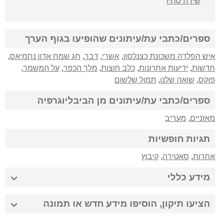
שירה סתיו
ספרים/כתבי עת/עיתונים שהופיעו בגוף הערך
איש הפלדה משכונת כצנלסון
,
אשרי
,
דבר
,
חג שמח אדון נחמיאס
,
חדשות
,
ידיעות אחרונות
,
כלב חוצות
,
מלך הכפר
,
על המשמר
,
פוקס
,
שואה שלנו
,
תמול שלשום
ספרים/כתבי עת/עיתונים מן הביבליוגרפיה
מאזניים
,
מעריב
תגיות חופשיות
אחרות
,
סאטירה
,
קיבוץ
מידע כללי
הציעו תיקון, הוסיפו מידע חדש או תמונה