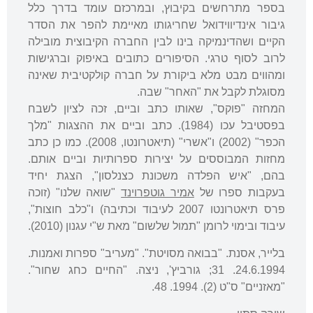
בספר מתרחשים בקיבוץ, ובמרכזם עומד בדרך כלל
גיבור אינדיווידואל שחריגותו מאיימת להפר את הסדר
הקיים ושהדינמיקה בינו לבין החברה הקיבוצית מובילה
לרוב לסוף טרגי. הסיפורים כתובים באיפוק וברגישות
ומהווים מבט מלא ביקורת על חברה קולקטיבית שאינה
מסוגלת לקבל את "האחר" שבה.
המחזה "פוקס", שאותו כתב וביים, זכה לציון לשבח
בפסטיבל עכו (1984). כתב וביים את ההצגות "מלך
הכפר" (2002) ו"אשרי" (תיאטרונטו, 2008). כמו כן כתב
מחזות המבוססים על יצירות ספרותיות וביים אותם.
בהם, "איש הפלדה משכונת כצנלסון", הצגת יחיד
בעקבות ספרו של
אמיר גוטפרוינד
"שואה שלנו" (זוכה
פרס תיאטרונטו 2007 לעיבוד וכתיבה) ו"כלב חוצות",
עיבוד ובימוי לרומן "תמול שלשום" מאת ש"י עגנון (2010).
בלייר, אסנת. "בבואה מסויטת". "מעריב" ספרות ואמנות.
24.6.1994. 31; גורביץ', ניצה. "החיים כחג שחור".
"מאזניים" ס"ט (2). 1994. 48.